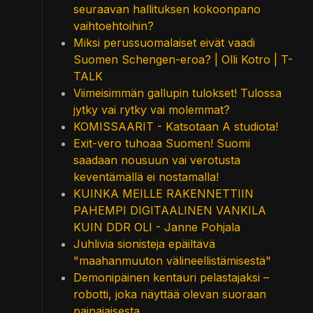
seuraavan hallituksen kokoonpano
vaihtoehtoihin?
Miksi perussuomalaiset eivät vaadi
Suomen Schengen-eroa? | Olli Kotro | T-
TALK
Viimeisimmän gallupin tulokset! Tulossa
jytky vai rytky vai molemmat?
KOMISSAARIT - Katsotaan A studiota!
Exit-vero tuhoaa Suomen! Suomi
saadaan nousuun vai verotusta
keventämällä ei nostamalla!
KUINKA MEILLE RAKENNETTIIN
PAHEMPI DIGITAALINEN VANKILA
KUIN DDR OLI - Janne Pohjala
Juhlivia sionisteja epäiltävä
"maahanmuuton välineellistämisestä"
Demonipäinen kentauri pelastajaksi –
robotti, joka näyttää olevan suoraan
painajaisesta