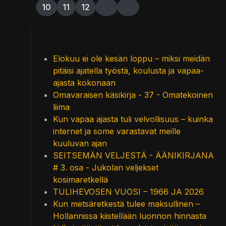
10
11
12
Elokuu ei ole kesän loppu – miksi meidän
pitäisi ajatella työstä, koulusta ja vapaa-
ajasta kokonaan
Omavaraisen käsikirja - 37 - Omatekoinen
liima
Kun vapaa ajasta tuli velvollisuus – kuinka
internet ja some varastavat meille
kuuluvan ajan
SEITSEMÄN VELJESTÄ - ÄÄNIKIRJANA
# 3. osa - Jukolan veljekset
kosimaretkellä
TULIHEVOSEN VUOSI – 1966 JA 2026
Kun metsäretkestä tulee maksullinen –
Hollannissa kiistellään luonnon hinnasta