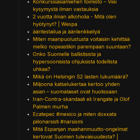
Konkurssiasiamiehen toimisto – Viisi
kysymystä ilman vastauksia
2 vuotta ilman alkoholia - Mitä olen
hyötynyt? | Wespa
ääritestailua ja äärilenkkeilyä
Miten maanpuolustusta voitaisiin kehittää
melko nopeastikin parempaan suuntaan?
Onko Suomelle ballistisista ja
hypersoonisista ohjuksista todellista
uhkaa?
Mikä on Helsingin S2 lasten lukumäärä?
Miljoona katselukertaa kertoo yhden
asian – suomalaiset ovat huolissaan
Iran-Contra-skandaali eli Irangate ja Olof
Palmen murha
Ecatepec #mexico ja miten doxxata
piilonarsisti #narsismi
Mitä Espanjan maahanmuutto-ongelmat
kertovat Suomen tulevaisuudesta? |