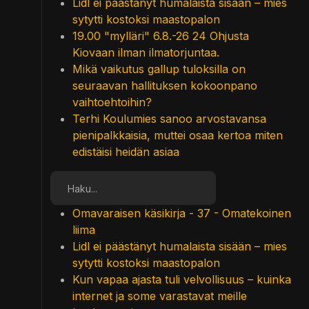
Lidl ei päästänyt humalaista sisään – mies
sytytti kostoksi maastopalon
19.00 "mylläri" 6.8.-26 24 Ohjusta
Kiovaan ilman ilmatorjuntaa.
Mikä vaikutus gallup tuloksilla on
seuraavan hallituksen kokoonpano
vaihtoehtoihin?
Terhi Koulumies sanoo arvostavansa
pienipalkkaisia, muttei osaa kertoa miten
edistäisi heidän asiaa
Etsi
Omavaraisen käsikirja - 37 - Omatekoinen
liima
Lidl ei päästänyt humalaista sisään – mies
sytytti kostoksi maastopalon
Kun vapaa ajasta tuli velvollisuus – kuinka
internet ja some varastavat meille