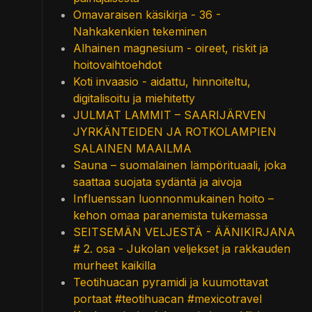
Omavaraisen käsikirja - 36 -
Nahkakenkien tekeminen
Alhainen magnesium - oireet, riskit ja
hoitovaihtoehdot
Koti invaasio - aidattu, hinnoiteltu,
digitalisoitu ja miehitetty
JULMAT LAMMIT – SAARIJÄRVEN
JYRKÄNTEIDEN JA ROTKOLAMPIEN
SALAINEN MAAILMA
Sauna – suomalainen lämpörituaali, joka
saattaa suojata sydäntä ja aivoja
Influenssan luonnonmukainen hoito –
kehon omaa paranemista tukemassa
SEITSEMÄN VELJESTÄ - ÄÄNIKIRJANA
# 2. osa - Jukolan veljekset ja rakkauden
murheet kaikilla
Teotihuacan pyramidi ja kuumottavat
portaat #teotihuacan #mexicotravel