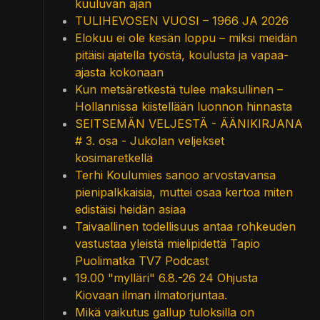
kuuluvan ajan
TULIHEVOSEN VUOSI – 1966 JA 2026
Elokuu ei ole kesän loppu – miksi meidän
pitäisi ajatella työstä, koulusta ja vapaa-
ajasta kokonaan
Kun metsäretkestä tulee maksullinen –
Hollannissa kiistellään luonnon hinnasta
SEITSEMÄN VELJESTÄ - ÄÄNIKIRJANA
# 3. osa - Jukolan veljekset
kosimaretkellä
Terhi Koulumies sanoo arvostavansa
pienipalkkaisia, muttei osaa kertoa miten
edistäisi heidän asiaa
Taivaallinen todellisuus antaa rohkeuden
vastustaa yleistä mielipidettä Tapio
Puolimatka TV7 Podcast
19.00 "mylläri" 6.8.-26 24 Ohjusta
Kiovaan ilman ilmatorjuntaa.
Mikä vaikutus gallup tuloksilla on