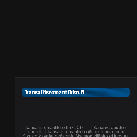
kansallisromantikko.fi © 2017 → | Sananvapauden
puolella | kansallisromantikko @ protonmail.com
Sivusto käyttää evästeitä. Sivuston ylläpito ei luovuta