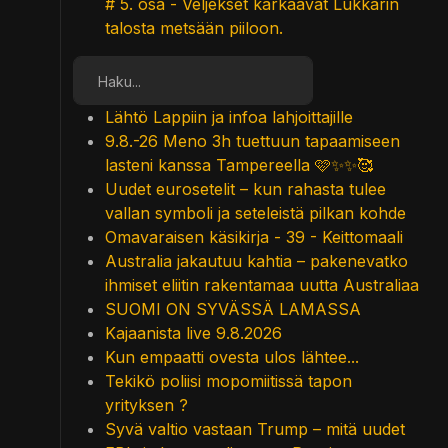
# 5. osa - Veljekset karkaavat Lukkarin
talosta metsään piiloon.
Etsi
Lähtö Lappiin ja infoa lahjoittajille
9.8.-26 Meno 3h tuettuun tapaamiseen
lasteni kanssa Tampereella 🩷✨✨🥰
Uudet eurosetelit – kun rahasta tulee
vallan symboli ja seteleistä pilkan kohde
Omavaraisen käsikirja - 39 - Keittomaali
Australia jakautuu kahtia – pakenevatko
ihmiset eliitin rakentamaa uutta Australiaa
SUOMI ON SYVÄSSÄ LAMASSA
Kajaanista live 9.8.2026
Kun empaatti ovesta ulos lähtee...
Tekikö poliisi mopomiitissä tapon
yrityksen ?
Syvä valtio vastaan Trump – mitä uudet