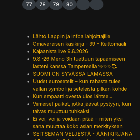
77
78
79
80
Lähtö Lappiin ja infoa lahjoittajille
Omavaraisen käsikirja - 39 - Keittomaali
Kajaanista live 9.8.2026
9.8.-26 Meno 3h tuettuun tapaamiseen
lasteni kanssa Tampereella 🩷✨✨🥰
SUOMI ON SYVÄSSÄ LAMASSA
Uudet eurosetelit – kun rahasta tulee
vallan symboli ja seteleistä pilkan kohde
Kun empaatti ovesta ulos lähtee...
Viimeiset paikat, jotka jäävät pystyyn, kun
taivas muuttuu tuhkaksi
Ei voi, voi ja voidaan pitää – miten yksi
sana muuttaa koko asian merkityksen
SEITSEMÄN VELJESTÄ - ÄÄNIKIRJANA