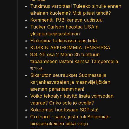
Tutkimus varoittaa! Tuleeko sinulle ennen
aikainen kuolema? Mitä pitäisi tehdä?
Kommentti. PJB-kanava uudistuu
Tucker Carlson haastaa USA:n
yksipuoluejärjestelmän
Elokapina tutkimassa taas tietä
KUSKIN ARKIHOMMIA JENKEISSÄ
8.8.-26 osa 2 Meno 3h tuettuun
tapaamiseen lasteni kanssa Tampereella
🩷✨🙏
Sikaruton seuraukset Suomessa ja
karjankasvattajien ja maanviljelijöiden
aseman parantamminen!
Voiko tekoälyn käyttö lisätä ydinsodan
vaaraa? Onko sota jo ovella?
Kokoomus huolissaan SDP:stä!
Gruinard – saari, josta tuli Britannian
bioasekokeiden pitkä varjo