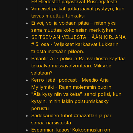
FBI-tiedostot paljastavat Russiagatesta
Viimeiset paikat, jotka jäävät pystyyn, kun
taivas muuttuu tuhkaksi
Ei voi, voi ja voidaan pitää – miten yksi
sana muuttaa koko asian merkityksen
SEITSEMÄN VELJESTÄ - ÄÄNIKIRJANA
# 5. osa - Veljekset karkaavat Lukkarin
talosta metsään piiloon.
Palantir AI - poliisi ja Rajavartiosto käyttää
tekoälyä massavalvontaan. Miksi se
salataan?
Kerro lisää -podcast - Meedio Arja
Myllymäki - Rajan molemmin puolin
"Älä kysy niin vaikeita”, sanoi poliisi, kun
kysyin, mihin lakiin poistumiskäsky
perustui
Sadekauden tuhot #mazatlan ja pari
sanaa narsisteista
Espannian kaaos! Kokoomuskin on