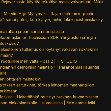
 ja Rajavartiosto käyttää tekoälyä massavalvontaan. Miksi
t - Meedio Arja Myllymäki - Rajan molemmin puolin
ta”, sanoi poliisi, kun kysyin, mihin lakiin poistumiskäsky
azatlan ja pari sanaa narsisteista
koomuskin on huolissaan SDP:n linjausten ja linjan
ituskuvio?
käkestoinen tutkimus on löytänyt vakavan riskitekijän
lemaan?
ruotsinkielinen valta – osa 2 | T-STUDIO
nglannin demonisin majatalo? | Paranormaalilauantai
alla
en johtajien muistokivi
itoksen esitutkinta, törkeä laittoman maahantulon
arkintaan
Maskun - Heitetäänkö mut nyt putkaan kuvaamisesta
aan hiekkalaatikolla – ei vaaleissa | ”Me emme leiki