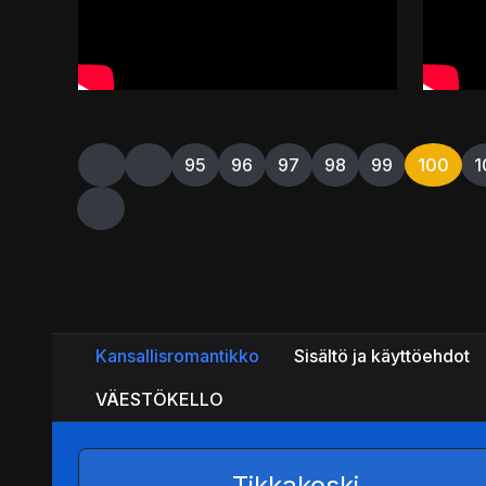
95
96
97
98
99
100
1
Kansallisromantikko
Sisältö ja käyttöehdot
VÄESTÖKELLO
Tikkakoski