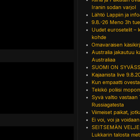
Iranin sodan varjol
Lähtö Lappiin ja infoa 
9.8.-26 Meno 3h tue
Uudet eurosetelit – k
kohde
Omavaraisen käsikirj
Australia jakautuu k
Australiaa
SUOMI ON SYVÄS
Kajaanista live 9.8.2
Kun empaatti ovesta 
Tekikö poliisi mopom
Syvä valtio vastaan 
Russiagatesta
Viimeiset paikat, jo
Ei voi, voi ja voida
SEITSEMÄN VELJEST
Lukkarin talosta met