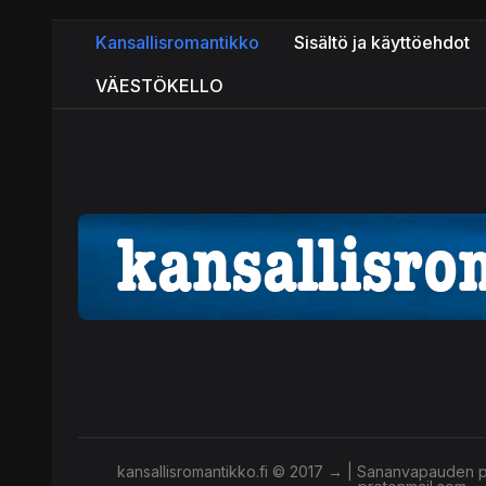
Kansallisromantikko
Sisältö ja käyttöehdot
VÄESTÖKELLO
kansallisromantikko.fi © 2017 → | Sananvapauden pu