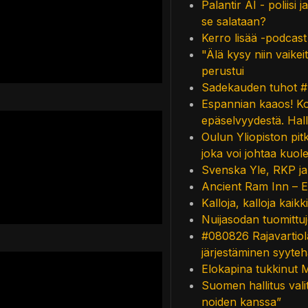
Palantir AI - poliisi
se salataan?
Kerro lisää -podcas
"Älä kysy niin vaikei
perustui
Sadekauden tuhot #m
Espannian kaaos! Ko
epäselvyydestä. Hall
Oulun Yliopiston pit
joka voi johtaa kuo
Svenska Yle, RKP ja 
Ancient Ram Inn – E
Kalloja, kalloja kaikki
Nuijasodan tuomittuj
#080826 Rajavartiola
järjestäminen syyteh
Elokapina tukkinut 
Suomen hallitus valit
noiden kanssa”