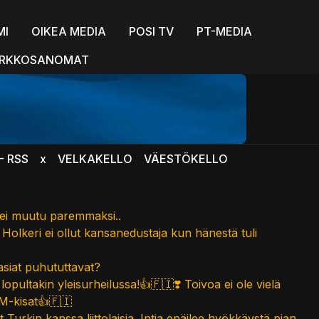
MI
OIKEA MEDIA
POSI TV
PT-MEDIA
RKKOSANOMAT
- RSS
x
VELKAKELLO
VÄESTÖKELLO
ei muutu paremmaksi..
olkeri ei ollut kansanedustaja kun hänestä tuli
asiat puhututtavat?
ultakin yleisurheilussa!👍🇫🇮❣️ Toivoa ei ole vielä
M-kisat👍🇫🇮
t Turkin kanssa liittolaisia. Intia epäilee hyökkäystä pian