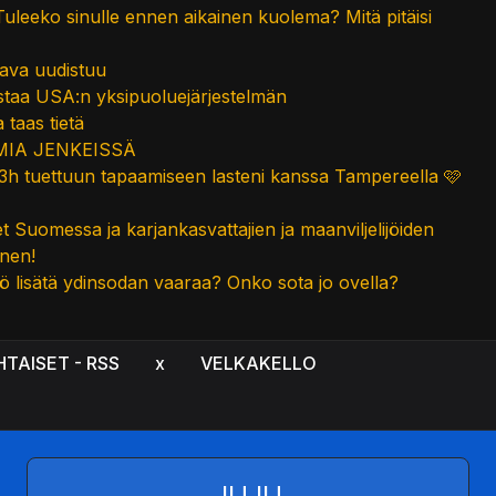
Tuleeko sinulle ennen aikainen kuolema? Mitä pitäisi
ava uudistuu
taa USA:n yksipuoluejärjestelmän
 taas tietä
IA JENKEISSÄ
3h tuettuun tapaamiseen lasteni kanssa Tampereella 🩷
 Suomessa ja karjankasvattajien ja maanviljelijöiden
nen!
ö lisätä ydinsodan vaaraa? Onko sota jo ovella?
HTAISET - RSS
x
VELKAKELLO
JUJU