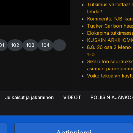
Tutkimus varoittaa! 
tehdä?
Kommentti. PJB-kan
Tucker Carlson haas
Elokapina tutkimassa
KUSKIN ARKIHOMM
01
102
103
104
8.8.-26 osa 2 Meno 
✨🙏
Sikaruton seuraukset
aseman parantammi
Voiko tekoälyn käytt
Julkaisut ja jakaminen
VIDEOT
POLIISIN AJANKO
Antinniemi