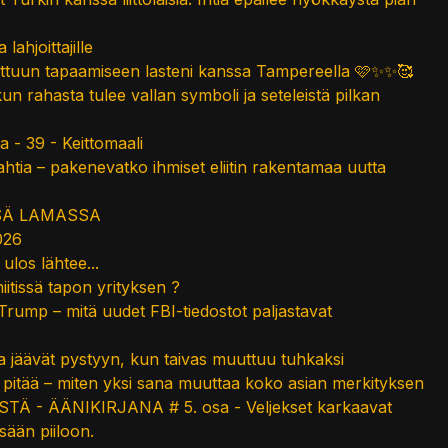
lahjoittajille
ttuun tapaamiseen lasteni kanssa Tampereella 🩷✨✨🥰
un rahasta tulee vallan symboli ja seteleistä pilkan
a - 39 - Keittomaali
ahtia – pakenevatko ihmiset eliitin rakentamaa uutta
SÄ LAMASSA
026
ulos lähtee...
iitissä tapon yrityksen ?
Trump – mitä uudet FBI-tiedostot paljastavat
tka jäävät pystyyn, kun taivas muuttuu tuhkaksi
an pitää – miten yksi sana muuttaa koko asian merkityksen
Ä - ÄÄNIKIRJANA # 5. osa - Veljekset karkaavat
sään piiloon.