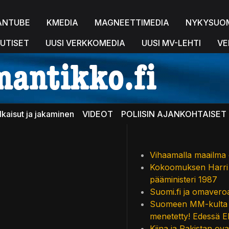
ANTUBE
KMEDIA
MAGNEETTIMEDIA
NYKYSUO
UTISET
UUSI VERKKOMEDIA
UUSI MV-LEHTI
VE
lkaisut ja jakaminen
VIDEOT
POLIISIN AJANKOHTAISET 
Vihaamalla maailma 
Kokoomuksen Harri H
pääministeri 1987
Suomi.fi ja omavero
Suomeen MM-kulta lop
menetetty! Edessä E
Kiina ja Pakistan ova