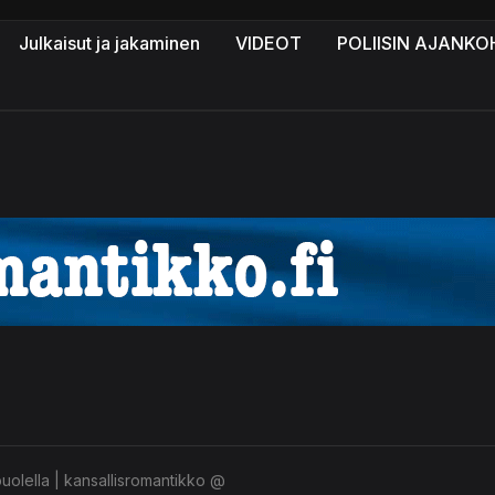
Julkaisut ja jakaminen
VIDEOT
POLIISIN AJANKO
olella | kansallisromantikko @