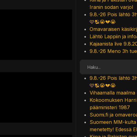
Iranin sodan varjol
9.8.-26 Pois lähtö 3
🩷🫂😭💔😭
Omavaraisen käsikirj
Lähtö Lappiin ja infoa 
Kajaanista live 9.8.2
9.8.-26 Meno 3h tue
Etsi
9.8.-26 Pois lähtö 3
🩷🫂😭💔😭
Vihaamalla maailma 
Kokoomuksen Harri H
pääministeri 1987
Suomi.fi ja omavero
Suomeen MM-kulta lop
menetetty! Edessä E
Kiina ja Pakistan ova