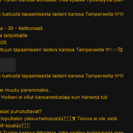
h tuetusta tapaamisesta lasteni kanssa Tampereella 🩷🩷
a - 39 - Keittomaali
lahjoittajille
026
ttuun tapaamiseen lasteni kanssa Tampereella 🩷✨✨🥰
h tuetusta tapaamisesta lasteni kanssa Tampereella 🩷🩷
ei muutu paremmaksi..
olkeri ei ollut kansanedustaja kun hänestä tuli
asiat puhututtavat?
ultakin yleisurheilussa!👍🇫🇮❣️ Toivoa ei ole vielä
M-kisat👍🇫🇮
t Turkin kanssa liittolaisia. Intia epäilee hyökkäystä pian