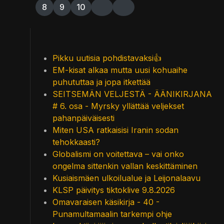
8
9
10
Pikku uutisia pohdistavaksi👍
EM-kisat alkaa mutta uusi kohuaihe
puhututtaa ja jopa itkettää
SEITSEMÄN VELJESTÄ - ÄÄNIKIRJANA
# 6. osa - Myrsky yllättää veljekset
pahanpäiväisesti
Miten USA ratkaisisi Iranin sodan
tehokkaasti?
Globalismi on voitettava – vai onko
ongelma sittenkin vallan keskittäminen
Kusiaismäen ulkoilualue ja Leijonalaavu
KLSP päivitys tiktoklive 9.8.2026
Omavaraisen käsikirja - 40 -
Punamultamaalin tarkempi ohje