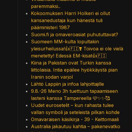
paremmaksi..
Kokoomuksen Harri Holkeri ei ollut
kansanedustaja kun hänestä tuli
pääministeri 1987
Suomi.fi ja omaveroasiat puhututtavat?
Suomeen MM-kulta lopultakin
yleisurheilussa!👍🇫🇮❣️ Toivoa ei ole vielä
menetetty! Edessä EM-kisat👍🇫🇮
Kiina ja Pakistan ovat Turkin kanssa
liittolaisia. Intia epäilee hyökkäystä pian
Iranin sodan varjol
Lähtö Lappiin ja infoa lahjoittajille
9.8.-26 Meno 3h tuettuun tapaamiseen
lasteni kanssa Tampereella 🩷✨✨🥰
Uudet eurosetelit – kun rahasta tulee
vallan symboli ja seteleistä pilkan kohde
Omavaraisen käsikirja - 39 - Keittomaali
Australia jakautuu kahtia – pakenevatko