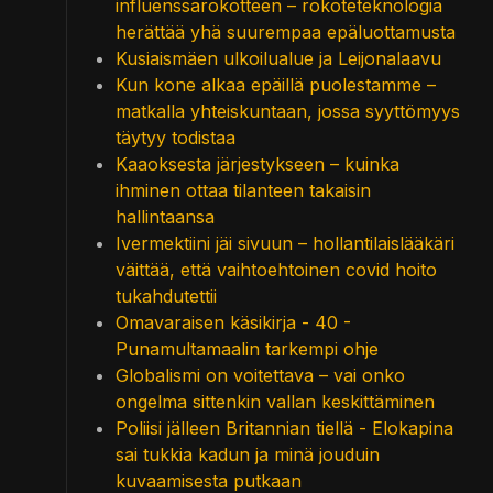
influenssarokotteen – rokoteteknologia
herättää yhä suurempaa epäluottamusta
Kusiaismäen ulkoilualue ja Leijonalaavu
Kun kone alkaa epäillä puolestamme –
matkalla yhteiskuntaan, jossa syyttömyys
täytyy todistaa
Kaaoksesta järjestykseen – kuinka
ihminen ottaa tilanteen takaisin
hallintaansa
Ivermektiini jäi sivuun – hollantilaislääkäri
väittää, että vaihtoehtoinen covid hoito
tukahdutettii
Omavaraisen käsikirja - 40 -
Punamultamaalin tarkempi ohje
Globalismi on voitettava – vai onko
ongelma sittenkin vallan keskittäminen
Poliisi jälleen Britannian tiellä - Elokapina
sai tukkia kadun ja minä jouduin
kuvaamisesta putkaan