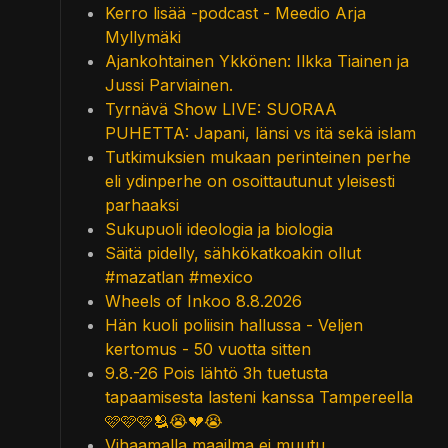
Kerro lisää -podcast - Meedio Arja
Myllymäki
Ajankohtainen Ykkönen: Ilkka Tiainen ja
Jussi Parviainen.
Tyrnävä Show LIVE: SUORAA
PUHETTA: Japani, länsi vs itä sekä islam
Tutkimuksien mukaan perinteinen perhe
eli ydinperhe on osoittautunut yleisesti
parhaaksi
Sukupuoli ideologia ja biologia
Säitä pidelly, sähkökatkoakin ollut
#mazatlan #mexico
Wheels of Inkoo 8.8.2026
Hän kuoli poliisin hallussa - Veljen
kertomus - 50 vuotta sitten
9.8.-26 Pois lähtö 3h tuetusta
tapaamisesta lasteni kanssa Tampereella
🩷🩷🩷🫂😭💔😭
Vihaamalla maailma ei muutu