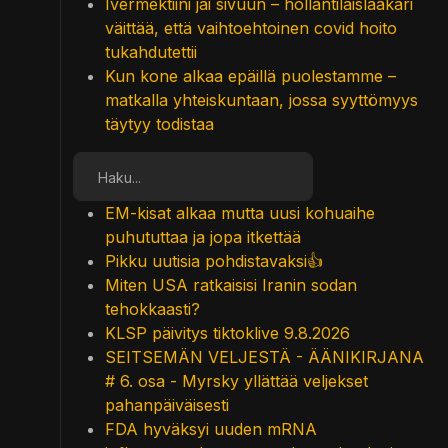
Ivermektiini jäi sivuun – hollantilaislääkäri
väittää, että vaihtoehtoinen covid hoito
tukahdutettii
Kun kone alkaa epäillä puolestamme –
matkalla yhteiskuntaan, jossa syyttömyys
täytyy todistaa
Etsi
EM-kisat alkaa mutta uusi kohuaihe
puhututtaa ja jopa itkettää
Pikku uutisia pohdistavaksi👍
Miten USA ratkaisisi Iranin sodan
tehokkaasti?
KLSP päivitys tiktoklive 9.8.2026
SEITSEMÄN VELJESTÄ - ÄÄNIKIRJANA
# 6. osa - Myrsky yllättää veljekset
pahanpäiväisesti
FDA hyväksyi uuden mRNA