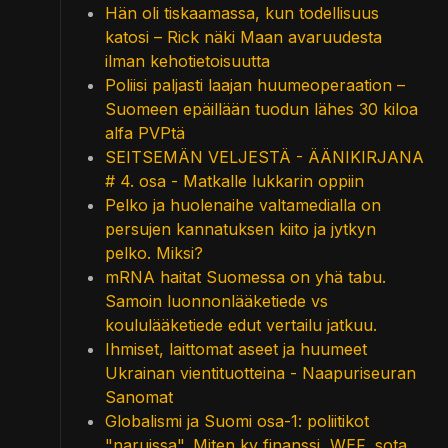
Hän oli tiskaamassa, kun todellisuus
katosi – Rick näki Maan avaruudesta
ilman kehotietoisuutta
Poliisi paljasti laajan huumeoperaation –
Suomeen epäillään tuodun lähes 30 kiloa
alfa PVPtä
SEITSEMÄN VELJESTÄ - ÄÄNIKIRJANA
# 4. osa - Matkalle lukkarin oppiin
Pelko ja huolenaihe valtamedialla on
persujen kannatuksen kiito ja jytkyn
pelko. Miksi?
mRNA haitat Suomessa on yhä tabu.
Samoin luonnonlääketiede vs
koululääketiede edut vertailu jatkuu.
Ihmiset, laittomat aseet ja huumeet
Ukrainan vientituotteina - Naapuriseuran
Sanomat
Globalismi ja Suomi osa-1: poliitikot
"naruissa". Miten kv finanssi, WEF, sota,