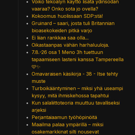
Voiko tekoälyn käyttö lisätä ydinsodan
vaaraa? Onko sota jo ovella?
Kokoomus huolissaan SDP:stä!
Gruinard – saari, josta tuli Britannian
bioasekokeiden pitkä varjo
Ei liian rankkaa saa olla...
Oikastaanpas vähän harhaluuloja.
7.8.-26 osa 1 Meno 3h tuettuun
tapaamiseen lasteni kanssa Tampereella
🩷✨
Omavaraisen käsikirja - 38 - Itse tehty
muste
Turboikääntyminen – miksi yhä useampi
kysyy, mitä ihmiskehossa tapahtui
Kun salaliittoteoria muuttuu tavalliseksi
arjeksi
Perjantaiaamun työhöpinöitä
Maailma palaa ympärillä – miksi
osakemarkkinat silti nousevat