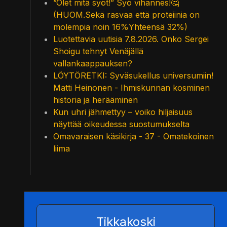
”Olet mitä syöt!” Syö vihannes!🤔
(HUOM.Sekä rasvaa että proteiinia on
molempia noin 16%Yhteensä 32%)
Luotettavia uutisia 7.8.2026. Onko Sergei
Shoigu tehnyt Venäjällä
vallankaappauksen?
LÖYTÖRETKI: Syväsukellus universumiin!
Matti Heinonen - Ihmiskunnan kosminen
historia ja herääminen
Kun uhri jähmettyy – voiko hiljaisuus
näyttää oikeudessa suostumukselta
Omavaraisen käsikirja - 37 - Omatekoinen
liima
Tikkakoski