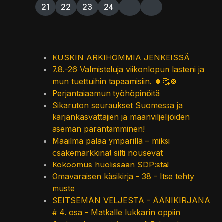
21
22
23
24
KUSKIN ARKIHOMMIA JENKEISSÄ
7.8.-26 Valmisteluja viikonlopun lasteni ja
mun tuettuihin tapaamisiin. 🍀🥰🍀
Perjantaiaamun työhöpinöitä
Sikaruton seuraukset Suomessa ja
karjankasvattajien ja maanviljelijöiden
aseman parantamminen!
Maailma palaa ympärillä – miksi
osakemarkkinat silti nousevat
Kokoomus huolissaan SDP:stä!
Omavaraisen käsikirja - 38 - Itse tehty
muste
SEITSEMÄN VELJESTÄ - ÄÄNIKIRJANA
# 4. osa - Matkalle lukkarin oppiin