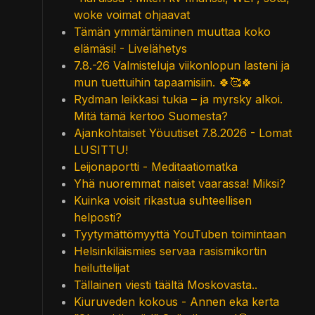
woke voimat ohjaavat
Tämän ymmärtäminen muuttaa koko
elämäsi! - Livelähetys
7.8.-26 Valmisteluja viikonlopun lasteni ja
mun tuettuihin tapaamisiin. 🍀🥰🍀
Rydman leikkasi tukia – ja myrsky alkoi.
Mitä tämä kertoo Suomesta?
Ajankohtaiset Yöuutiset 7.8.2026 - Lomat
LUSITTU!
Leijonaportti - Meditaatiomatka
Yhä nuoremmat naiset vaarassa! Miksi?
Kuinka voisit rikastua suhteellisen
helposti?
Tyytymättömyyttä YouTuben toimintaan
Helsinkiläismies servaa rasismikortin
heiluttelijat
Tällainen viesti täältä Moskovasta..
Kiuruveden kokous - Annen eka kerta