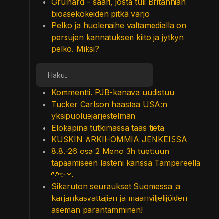
Gruinard – saari, josta tuli Britannian
bioasekokeiden pitkä varjo
Pelko ja huolenaihe valtamedialla on
persujen kannatuksen kiito ja jytkyn
pelko. Miksi?
Etsi
Kommentti. PJB-kanava uudistuu
Tucker Carlson haastaa USA:n
yksipuoluejärjestelmän
Elokapina tutkimassa taas tietä
KUSKIN ARKIHOMMIA JENKEISSÄ
8.8.-26 osa 2 Meno 3h tuettuun
tapaamiseen lasteni kanssa Tampereella
🩷✨🙏
Sikaruton seuraukset Suomessa ja
karjankasvattajien ja maanviljelijöiden
aseman parantamminen!