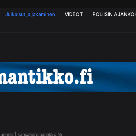
Julkaisut ja jakaminen
VIDEOT
POLIISIN AJANKO
olella | kansallisromantikko @