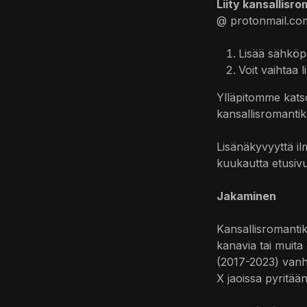
Liity kansallisro
@ protonmail.co
Lisää sähköpo
Voit vaihtaa 
Ylläpitomme kats
kansallisromantikk
Lisänäkyvyyttä il
kuukautta etusivu
Jakaminen
Kansallisromantikk
kanavia tai muita
(2017-2023) vanhoil
X jaoissa pyritään