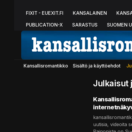
FIXIT - EUEXIT.FI
KANSALAINEN
KANS
PUBLICATION-X
SARASTUS
SUOMEN U
Kansallisromantikko
Sisältö ja käyttöehdot
Ju
Julkaisut
Kansallisrom
internetnäky
kansallisromantik
uutisia, videoita
Painopiste on Suo