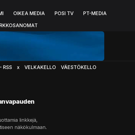
MI
OIKEA MEDIA
POSI TV
PT-MEDIA
RKKOSANOMAT
- RSS
x
VELKAKELLO
VÄESTÖKELLO
ananvapauden
ottamia linkkejä,
nttiseen näkökulmaan.