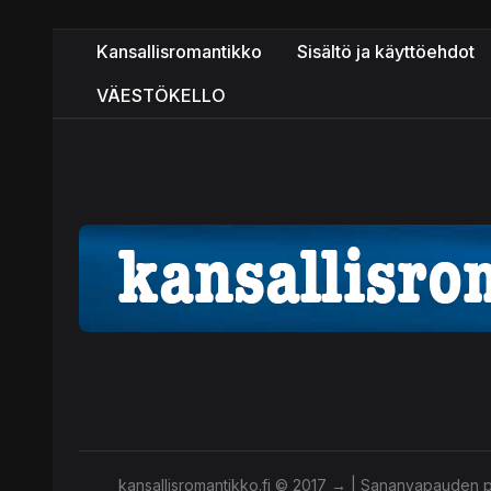
Kansallisromantikko
Sisältö ja käyttöehdot
VÄESTÖKELLO
kansallisromantikko.fi © 2017 → | Sananvapauden pu