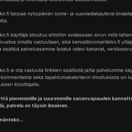
ko.fi tarjoaa nykypäivän some- ja uusmediakautena ilmaista 
tta.
o.fi käyttäjä sitoutuu ehtoihin avatessaan sivun millä tahans
ivustoa omalla vastuullaan, eikä kansallisromantikko.fi ylläpi
ta sisältöä palvelussamme listatut video-kanavat, verkkosivus
ko.fi ei ota vastuuta linkkien sisällöstä ja/tai palvelumme k
u kommenteista sekä tapahtumakalenterin ilmoituksista on lu
sen kirjoittajalla.
ttä pienemmille ja suuremmille sananvapauden kannattaj
lä, palvelu on täysin ilmainen.
nänteko...