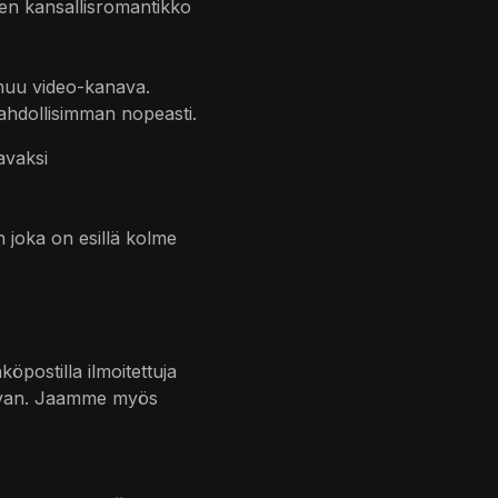
een
kansallisromantikko
 muu video-kanava.
mahdollisimman nopeasti.
avaksi
 joka on esillä kolme
öpostilla ilmoitettuja
ettavan. Jaamme myös