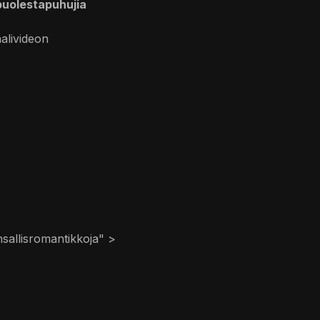
uolestapuhujia
alivideon
nsallisromantikkoja" >