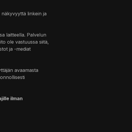
näkyvyyttä linkein ja
a laitteella. Palvelun
to ole vastuussa siitä,
tot ja -mediat
äyttäjän avaamasta
onnollisesti
ille ilman