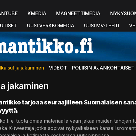
ANTUBE
KMEDIA
MAGNEETTIMEDIA
NYKYSUO
UTISET
UUSI VERKKOMEDIA
UUSI MV-LEHTI
VE
lkaisut ja jakaminen
VIDEOT
POLIISIN AJANKOHTAISET 
 ja jakaminen
antikko tarjoaa seuraajilleen Suomalaisen s
vyyttä.
ko.fi ei tuota omaa materiaalia vaan jakaa muiden tahojen tu
 sekä X-tweettejä jotka sopivat nykyaikaiseen kansallisroma
malaisia ja kotimaata koskevissa uutisoinneissa.