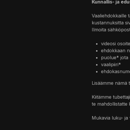
Kunnallis- ja e
Vaaliehdokkaille
kustannuksitta si
Ilmoita sähköpost
videosi osoit
ehdokkaan n
puolue* jota
vaalipiiri*
ehdokasnum
Lisäämme nämä tie
Kiitämme tubettaj
te mahdollistatte
Mukavia luku- ja 