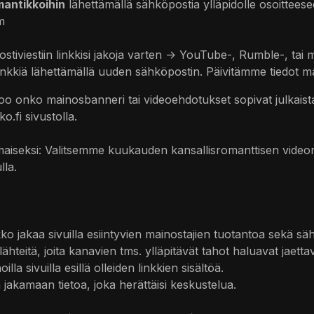
mantikkoihin
lähettämällä sähköpostia ylläpidolle osoittees
m
stiviestiin linkkisi jakoja varten -> YouTube-, Rumble-, tai
linkkiä lähettämällä uuden sähköpostin. Päivitämme tiedot 
oo onko mainosbanneri tai videoehdotukset sopivat julkaist
o.fi sivustolla.
maiseksi: Valitsemme kuukauden kansallisromanttisen videon
lla.
o jakaa sivuilla esiintyvien mainostajien tuotantoa sekä sähk
 lähteitä, joita kanavien tms. ylläpitävät tahot haluavat ja
la sivuilla esillä olleiden linkkien sisältöä.
 jakamaan tietoa, joka herättäisi keskustelua.