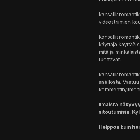
kansallisromantik
videostriimien kau
kansallisromantikk
käyttäjä käyttää s
mitä ja minkälais
tuottavat.
kansallisromantik
sisällöstä. Vastu
kommentin/ilmoituk
Ilmaista näkyvyy
sitoutumisia. Kyl
Helppoa kuin hei