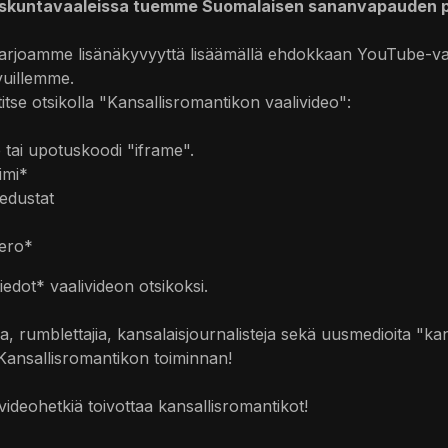
duskuntavaaleissa tuemme Suomalaisen sananvapauden p
 tarjoamme lisänäkyvyyttä lisäämällä ehdokkaan YouTube-va
vuillemme.
itse otsikolla "Kansallisromantikon vaalivideo":
e tai upotuskoodi "iframe".
imi*
 edustat
ero*
dot* vaalivideon otsikoksi.
ia, rumblettajia, kansalaisjournalisteja sekä uusmedioita "ka
 Kansallisromantikon toiminnan!
videohetkiä toivottaa kansallisromantikot!