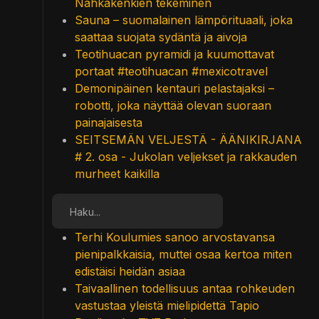
Nahkakenkien tekeminen
Sauna – suomalainen lämpörituaali, joka
saattaa suojata sydäntä ja aivoja
Teotihuacan pyramidi ja kuumottavat
portaat #teotihuacan #mexicotravel
Demonipäinen kentauri pelastajaksi –
robotti, joka näyttää olevan suoraan
painajaisesta
SEITSEMÄN VELJESTÄ - ÄÄNIKIRJANA
# 2. osa - Jukolan veljekset ja rakkauden
murheet kaikilla
Etsi
Terhi Koulumies sanoo arvostavansa
pienipalkkaisia, muttei osaa kertoa miten
edistäisi heidän asiaa
Taivaallinen todellisuus antaa rohkeuden
vastustaa yleistä mielipidettä Tapio