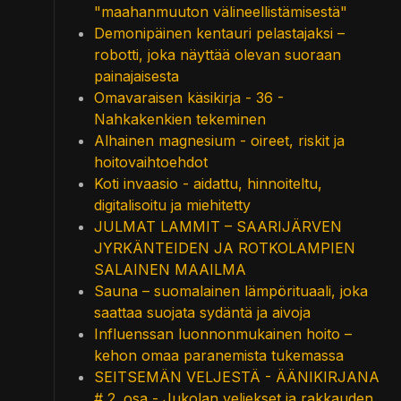
"maahanmuuton välineellistämisestä"
Demonipäinen kentauri pelastajaksi –
robotti, joka näyttää olevan suoraan
painajaisesta
Omavaraisen käsikirja - 36 -
Nahkakenkien tekeminen
Alhainen magnesium - oireet, riskit ja
hoitovaihtoehdot
Koti invaasio - aidattu, hinnoiteltu,
digitalisoitu ja miehitetty
JULMAT LAMMIT – SAARIJÄRVEN
JYRKÄNTEIDEN JA ROTKOLAMPIEN
SALAINEN MAAILMA
Sauna – suomalainen lämpörituaali, joka
saattaa suojata sydäntä ja aivoja
Influenssan luonnonmukainen hoito –
kehon omaa paranemista tukemassa
SEITSEMÄN VELJESTÄ - ÄÄNIKIRJANA
# 2. osa - Jukolan veljekset ja rakkauden