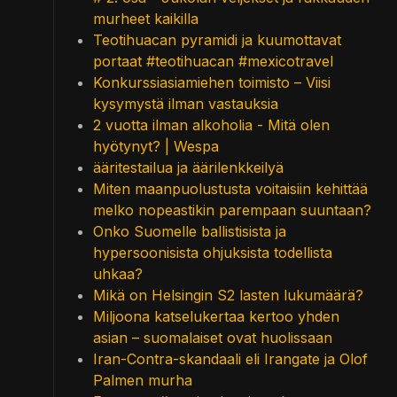
murheet kaikilla
Teotihuacan pyramidi ja kuumottavat
portaat #teotihuacan #mexicotravel
Konkurssiasiamiehen toimisto – Viisi
kysymystä ilman vastauksia
2 vuotta ilman alkoholia - Mitä olen
hyötynyt? | Wespa
ääritestailua ja äärilenkkeilyä
Miten maanpuolustusta voitaisiin kehittää
melko nopeastikin parempaan suuntaan?
Onko Suomelle ballistisista ja
hypersoonisista ohjuksista todellista
uhkaa?
Mikä on Helsingin S2 lasten lukumäärä?
Miljoona katselukertaa kertoo yhden
asian – suomalaiset ovat huolissaan
Iran-Contra-skandaali eli Irangate ja Olof
Palmen murha