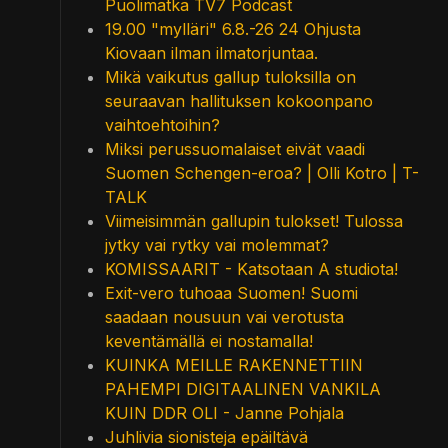
Puolimatka TV7 Podcast
19.00 "mylläri" 6.8.-26 24 Ohjusta
Kiovaan ilman ilmatorjuntaa.
Mikä vaikutus gallup tuloksilla on
seuraavan hallituksen kokoonpano
vaihtoehtoihin?
Miksi perussuomalaiset eivät vaadi
Suomen Schengen-eroa? | Olli Kotro | T-
TALK
Viimeisimmän gallupin tulokset! Tulossa
jytky vai rytky vai molemmat?
KOMISSAARIT - Katsotaan A studiota!
Exit-vero tuhoaa Suomen! Suomi
saadaan nousuun vai verotusta
keventämällä ei nostamalla!
KUINKA MEILLE RAKENNETTIIN
PAHEMPI DIGITAALINEN VANKILA
KUIN DDR OLI - Janne Pohjala
Juhlivia sionisteja epäiltävä