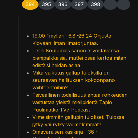
394
395
396
397
398
19.00 "mylläri" 6.8.-26 24 Ohjusta
Kiovaan ilman ilmatorjuntaa.
Terhi Koulumies sanoo arvostavansa
pienipalkkaisia, muttei osaa kertoa miten
edistäisi heidän asiaa
Mikä vaikutus gallup tuloksilla on
seuraavan hallituksen kokoonpano
vaihtoehtoihin?
Taivaallinen todellisuus antaa rohkeuden
vastustaa yleistä mielipidettä Tapio
Puolimatka TV7 Podcast
Viimeisimmän gallupin tulokset! Tulossa
jytky vai rytky vai molemmat?
Omavaraisen käsikirja - 36 -