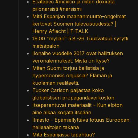
Ecatepec #mexico ja miten doxxata
piilonarsisti #narsismi
Mitä Espanjan maahanmuutto-ongelmat
kertovat Suomen tulevaisuudesta? |
Henry Aflecht | T-TALK
19.00 "mylläri" 5.8.-26 Tuulivatkuli syrytti
metsäpalon
Ilonaihe vuodelle 2017 ovat hallituksen
veronalennukset. Mistä on kyse?
Miten Suomi torjuu ballistisia ja
hypersoonisis ohjuksia? Elämän ja
kuoleman realiteetti.
Tucker Carlson paljastaa koko
globalistisen propagandaverkoston
Itseparantuvat materiaalit – Kun eloton
aine alkaa korjata itseään
Ilmasto - Epämiellyttävä totuus Euroopan
helleaaltojen takana
Mitä Espanjassa tapahtuu?