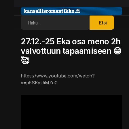
Etsi
Etsi
27.12.-25 Eka osa meno 2h
valvottuun tapaamiseen 😁
🥰
https://www.youtube.com/watch?
v=p5SKyUiMZc0