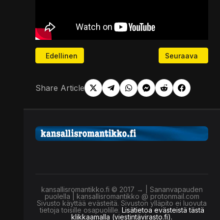
Edellinen artikkeli: 27.12-25 Pois lähtö 2h valvot
Seuraava artikke
Edellinen
Seuraava
Share Article
kansallisromantikko.fi © 2017 → | Sananvapauden
puolella | kansallisromantikko @ protonmail.com
Sivusto käyttää evästeitä. Sivuston ylläpito ei luovuta
tietoja toisille osapuolille.
Lisätietoa evästeistä tästä
klikkaamalla (viestintävirasto.fi).