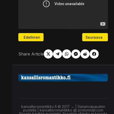
Edellinen artikkeli: EUn disinformaatiovero herätt
Seuraava artikke
Edellinen
Seuraava
Share Article
kansallisromantikko.fi © 2017 → | Sananvapauden
puolella | kansallisromantikko @ protonmail.com
Sivusto käyttää evästeitä. Sivuston ylläpito ei luovuta