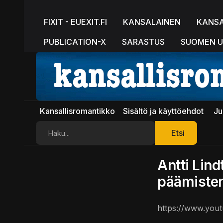
FIXIT - EUEXIT.FI
KANSALAINEN
KANS
PUBLICATION-X
SARASTUS
SUOMEN U
Kansallisromantikko
Sisältö ja käyttöehdot
Ju
Etsi
Etsi
Antti Lin
päämisteri
https://www.you