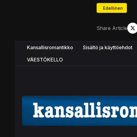
Edellinen artikk
Edellinen
Share Article
Kansallisromantikko
Sisältö ja käyttöehdot
VÄESTÖKELLO