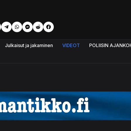
eli: Varo! Mitä hedelmiä sinun tulee välttää ettei maksasi tuhou
Julkaisut ja jakaminen
VIDEOT
POLIISIN AJANKO