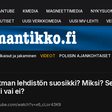
ANTUBE
KMEDIA
MAGNEETTIMEDIA
NYKYSUO
UTISET
UUSI VERKKOMEDIA
UUSI MV-LEHTI
VE
lkaisut ja jakaminen
VIDEOT
POLIISIN AJANKOHTAISET 
dtman lehdistön suosikki? Miksi? S
 vai ei?
tube.com/watch?v=x6_cLor43K8