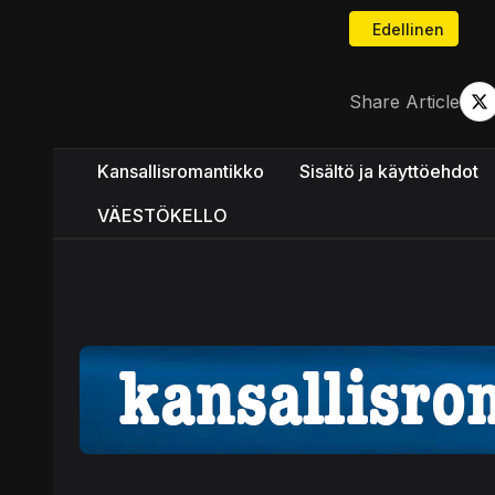
Edellinen artik
Edellinen
Share Article
Kansallisromantikko
Sisältö ja käyttöehdot
VÄESTÖKELLO