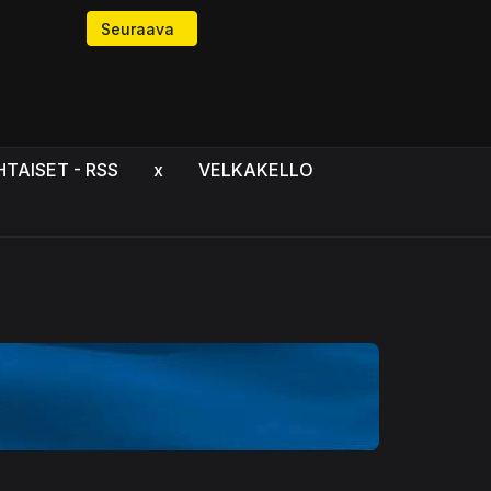
Seuraava artikkeli: Uusi pandemiaotsikko vai turha
Seuraava
HTAISET - RSS
x
VELKAKELLO