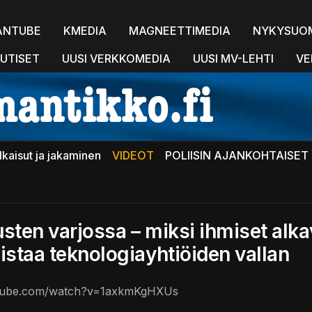
ANTUBE
KMEDIA
MAGNEETTIMEDIA
NYKYSUO
UTISET
UUSI VERKKOMEDIA
UUSI MV-LEHTI
VE
lkaisut ja jakaminen
VIDEOT
POLIISIN AJANKOHTAISET 
sten varjossa – miksi ihmiset alka
istaa teknologiayhtiöiden vallan
utube.com/watch?v=1axkmKgHXUs