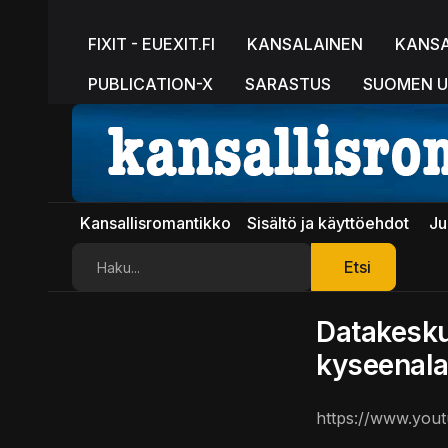
FIXIT - EUEXIT.FI
KANSALAINEN
KANS
PUBLICATION-X
SARASTUS
SUOMEN U
Kansallisromantikko
Sisältö ja käyttöehdot
Ju
Etsi
Etsi
Datakesku
kyseenala
https://www.yo