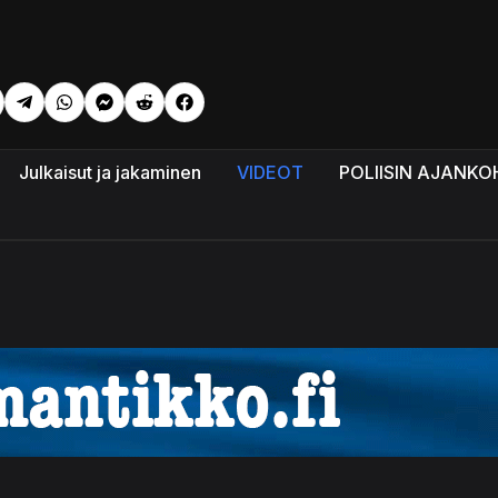
keli: KARAGNOV: SOTA ON TUOTAVA EUROOPPAAN
Julkaisut ja jakaminen
VIDEOT
POLIISIN AJANKO