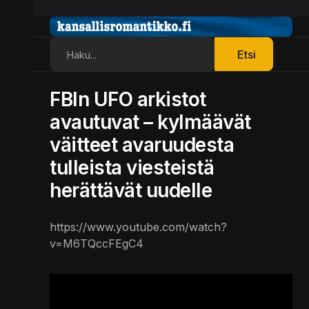
Etsi
Etsi
FBIn UFO arkistot
avautuvat – kylmäävät
väitteet avaruudesta
tulleista viesteistä
herättävät uudelle
https://www.youtube.com/watch?
v=M6TQccFEgC4