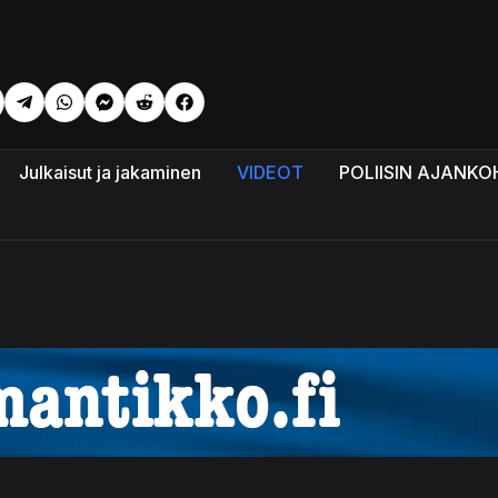
i: 🔴LIVE
Julkaisut ja jakaminen
VIDEOT
POLIISIN AJANKO