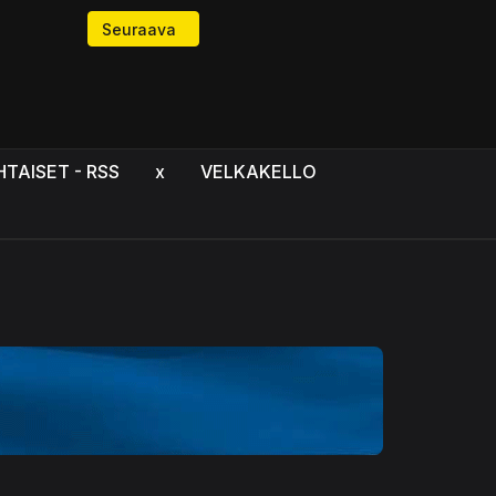
Seuraava artikkeli: Tutkien varjossa - kun vihreä e
Seuraava
HTAISET - RSS
x
VELKAKELLO