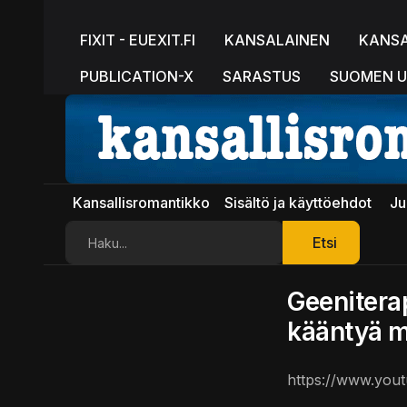
FIXIT - EUEXIT.FI
KANSALAINEN
KANS
PUBLICATION-X
SARASTUS
SUOMEN U
Kansallisromantikko
Sisältö ja käyttöehdot
Ju
Etsi
Etsi
Geeniterap
kääntyä m
https://www.yo