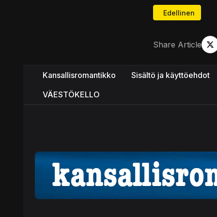
Edellinen artikkel
Edellinen
Share Article
Kansallisromantikko
Sisältö ja käyttöehdot
VÄESTÖKELLO