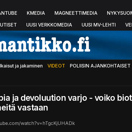
ANTUBE
KMEDIA
MAGNEETTIMEDIA
NYKYSUO
UTISET
UUSI VERKKOMEDIA
UUSI MV-LEHTI
VE
lkaisut ja jakaminen
VIDEOT
POLIISIN AJANKOHTAISET 
ia ja devoluution varjo - voiko bio
eitä vastaan
utube.com/watch?v=hTgcKjUHADk