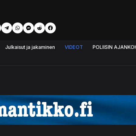
li: Korkea verenpaine – luonnolliset ja ei lääkkeelliset keinot s
Julkaisut ja jakaminen
VIDEOT
POLIISIN AJANKO