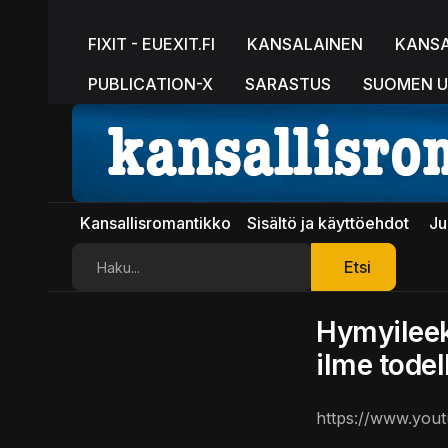
FIXIT - EUEXIT.FI
KANSALAINEN
KANS
PUBLICATION-X
SARASTUS
SUOMEN U
Kansallisromantikko
Sisältö ja käyttöehdot
Ju
Etsi
Etsi
Hymyileekö
ilme todel
https://www.yo