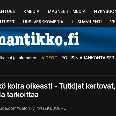
ANTUBE
KMEDIA
MAGNEETTIMEDIA
NYKYSUO
UTISET
UUSI VERKKOMEDIA
UUSI MV-LEHTI
VE
lkaisut ja jakaminen
VIDEOT
POLIISIN AJANKOHTAISET 
 koira oikeasti - Tutkijat kertovat,
la tarkoittaa
utube.com/watch?v=tKGZKB3OEPU