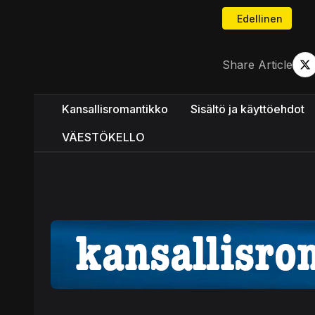
Edellinen artikke
Edellinen
Share Article
Kansallisromantikko
Sisältö ja käyttöehdot
VÄESTÖKELLO