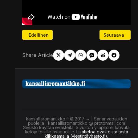
Edellinen artikkeli: Kuuntelin Saarikosken eläämänk
Seuraava artikke
Edellinen
Seuraava
Share Article
kansallisromantikko.fi © 2017 → | Sananvapauden
puolella | kansallisromantikko @ protonmail.com
Sivusto käyttää evästeitä. Sivuston ylläpito ei luovuta
tietoja toisille osapuolille.
Lisätietoa evästeistä tästä
klikkaamalla (viestintävirasto.fi).