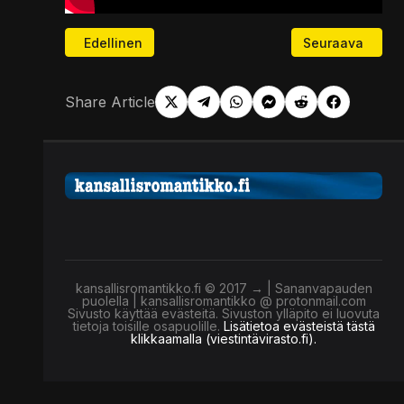
Edellinen artikkeli: Datakeskusten arvoitus - tekoäly
Seuraava artikke
Edellinen
Seuraava
Share Article
kansallisromantikko.fi © 2017 → | Sananvapauden
puolella | kansallisromantikko @ protonmail.com
Sivusto käyttää evästeitä. Sivuston ylläpito ei luovuta
tietoja toisille osapuolille.
Lisätietoa evästeistä tästä
klikkaamalla (viestintävirasto.fi).