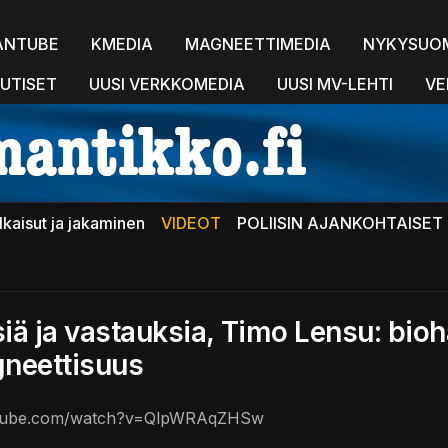
ANTUBE
KMEDIA
MAGNEETTIMEDIA
NYKYSUO
UTISET
UUSI VERKKOMEDIA
UUSI MV-LEHTI
VE
lkaisut ja jakaminen
VIDEOT
POLIISIN AJANKOHTAISET 
ä ja vastauksia, Timo Lensu: bioha
neettisuus
utube.com/watch?v=QlpWRAqZHSw