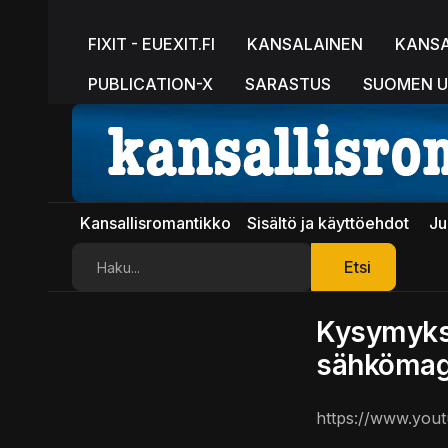
FIXIT - EUEXIT.FI
KANSALAINEN
KANS
PUBLICATION-X
SARASTUS
SUOMEN U
Kansallisromantikko
Sisältö ja käyttöehdot
Ju
Etsi
Etsi
Kysymyksi
sähkömag
https://www.yo