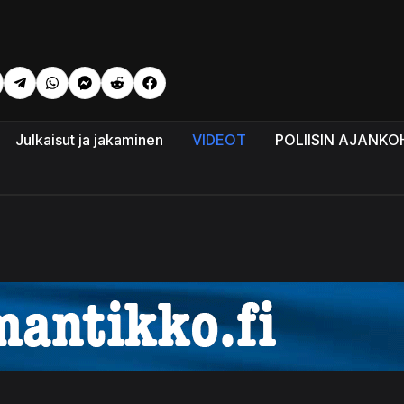
li: Aamun uutiset #02 06 2026 Lyhyt versio
Julkaisut ja jakaminen
VIDEOT
POLIISIN AJANKO