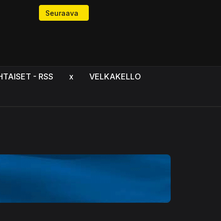
Seuraava artikkeli: Hiljainen tekijä voi laukaista
Seuraava
HTAISET - RSS
x
VELKAKELLO