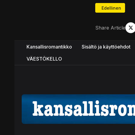
Edellinen artikke
Edellinen
Share Article
Kansallisromantikko
Sisältö ja käyttöehdot
VÄESTÖKELLO