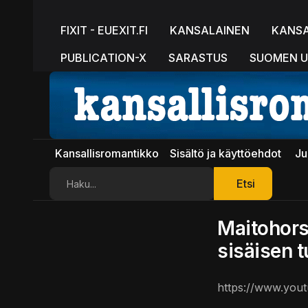
FIXIT - EUEXIT.FI
KANSALAINEN
KANS
PUBLICATION-X
SARASTUS
SUOMEN U
Kansallisromantikko
Sisältö ja käyttöehdot
Ju
Etsi
Etsi
Maitohors
sisäisen 
https://www.yo