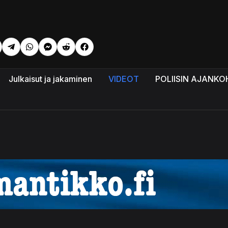
eli: Tekoäly voi pian ylittää ihmisen – Alexander Dugin maalaa 
Julkaisut ja jakaminen
VIDEOT
POLIISIN AJANKO