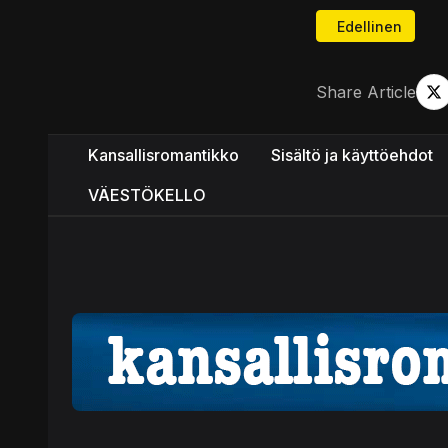
Edellinen artikk
Edellinen
Share Article
Kansallisromantikko
Sisältö ja käyttöehdot
VÄESTÖKELLO