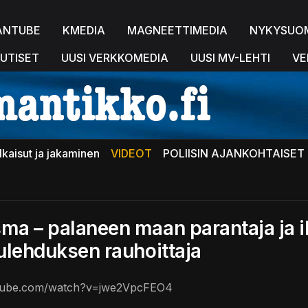
ANTUBE
KMEDIA
MAGNEETTIMEDIA
NYKYSUO
UTISET
UUSI VERKKOMEDIA
UUSI MV-LEHTI
VE
lkaisut ja jakaminen
VIDEOT
POLIISIN AJANKOHTAISET 
ma – palaneen maan parantaja ja 
tulehduksen rauhoittaja
utube.com/watch?v=jwe2VpcFEO4