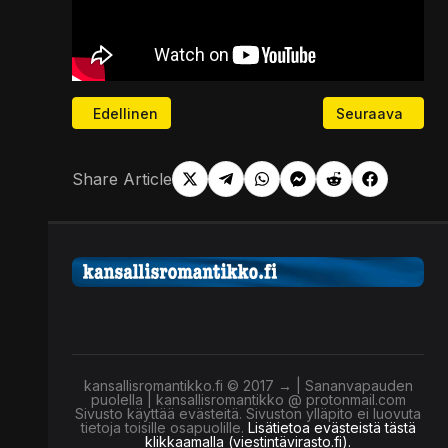
Edellinen artikkeli: Illan hämärtyessä geopolitiikan 
Seuraava artikk
Edellinen
Seuraava
Share Article
kansallisromantikko.fi © 2017 → | Sananvapauden
puolella | kansallisromantikko @ protonmail.com
Sivusto käyttää evästeitä. Sivuston ylläpito ei luovuta
tietoja toisille osapuolille.
Lisätietoa evästeistä tästä
klikkaamalla (viestintävirasto.fi).