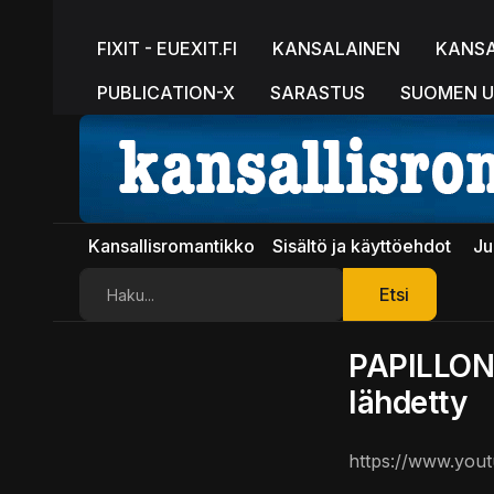
FIXIT - EUEXIT.FI
KANSALAINEN
KANS
PUBLICATION-X
SARASTUS
SUOMEN U
Kansallisromantikko
Sisältö ja käyttöehdot
Ju
Etsi
Etsi
PAPILLON 
lähdetty
https://www.you