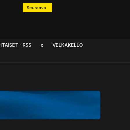
Seuraava artikkeli: Streptokokin aiheuttama angiin
Seuraava
HTAISET - RSS
x
VELKAKELLO