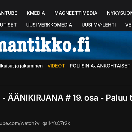
ANTUBE
KMEDIA
MAGNEETTIMEDIA
NYKYSUO
UTISET
UUSI VERKKOMEDIA
UUSI MV-LEHTI
VE
lkaisut ja jakaminen
VIDEOT
POLIISIN AJANKOHTAISET 
- ÄÄNIKIRJANA # 19. osa - Paluu t
tube.com/watch?v=qsIkYsC7r2k