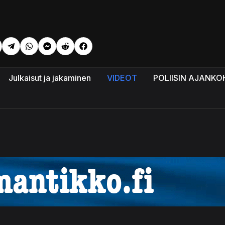
eli: VENÄJÄ: Trumpin ongelmat
Julkaisut ja jakaminen
VIDEOT
POLIISIN AJANKO