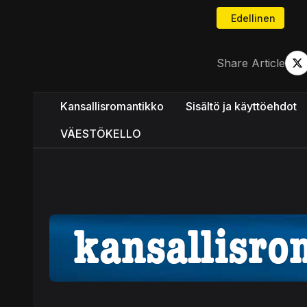
Edellinen artikk
Edellinen
Share Article
Kansallisromantikko
Sisältö ja käyttöehdot
VÄESTÖKELLO