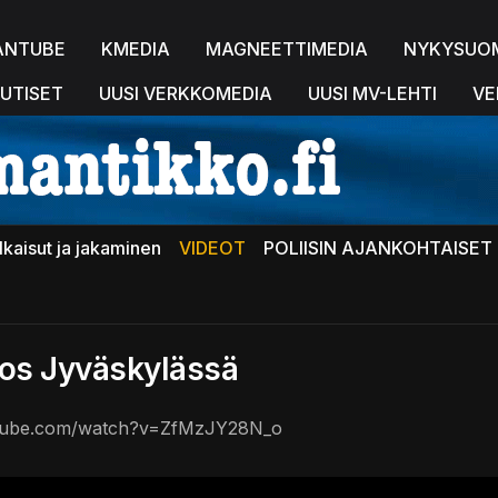
ANTUBE
KMEDIA
MAGNEETTIMEDIA
NYKYSUO
UTISET
UUSI VERKKOMEDIA
UUSI MV-LEHTI
VE
lkaisut ja jakaminen
VIDEOT
POLIISIN AJANKOHTAISET 
rros Jyväskylässä
utube.com/watch?v=ZfMzJY28N_o