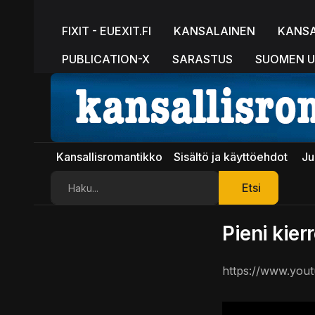
FIXIT - EUEXIT.FI
KANSALAINEN
KANS
PUBLICATION-X
SARASTUS
SUOMEN U
Kansallisromantikko
Sisältö ja käyttöehdot
Ju
Etsi
Etsi
Pieni kie
https://www.yo