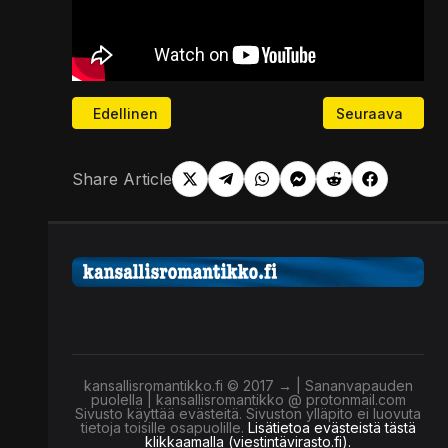
Edellinen artikkeli: Tekoäly ostaa jo puolestasi – V
Seuraava artikk
Edellinen
Seuraava
Share Article
kansallisromantikko.fi © 2017 → | Sananvapauden
puolella | kansallisromantikko @ protonmail.com
Sivusto käyttää evästeitä. Sivuston ylläpito ei luovuta
tietoja toisille osapuolille.
Lisätietoa evästeistä tästä
klikkaamalla (viestintävirasto.fi).