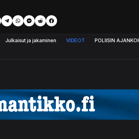
li: Ihmisten nukkuessa Kanada, Iso Britannia ja EU kiihdyttävät
Julkaisut ja jakaminen
VIDEOT
POLIISIN AJANKO