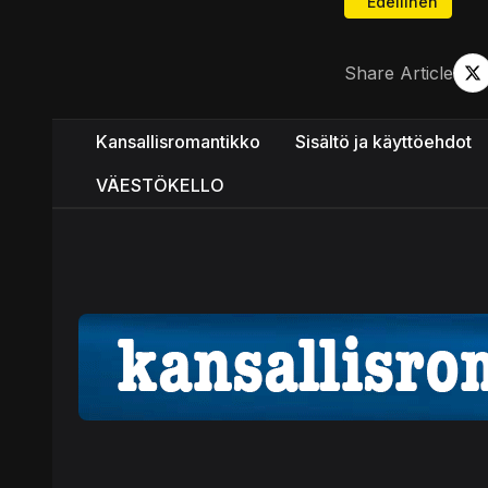
Edellinen artikke
Edellinen
Share Article
Kansallisromantikko
Sisältö ja käyttöehdot
VÄESTÖKELLO