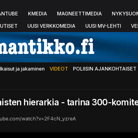
ANTUBE
KMEDIA
MAGNEETTIMEDIA
NYKYSUO
UTISET
UUSI VERKKOMEDIA
UUSI MV-LEHTI
VE
lkaisut ja jakaminen
VIDEOT
POLIISIN AJANKOHTAISET 
laisten hierarkia - tarina 300-komit
utube.com/watch?v=2F4cN_yzreA