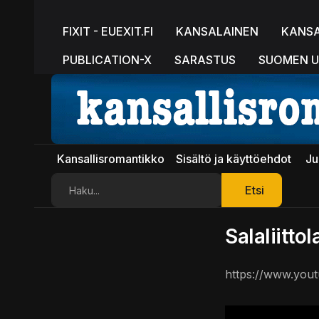
FIXIT - EUEXIT.FI
KANSALAINEN
KANS
PUBLICATION-X
SARASTUS
SUOMEN U
Kansallisromantikko
Sisältö ja käyttöehdot
Ju
Etsi
Etsi
Salaliitto
https://www.yo