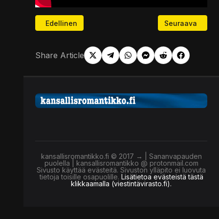
Edellinen artikkeli: Kuka ravistelee Italian pääminist
Seuraava artikke
Edellinen
Seuraava
Share Article
kansallisromantikko.fi © 2017 → | Sananvapauden
puolella | kansallisromantikko @ protonmail.com
Sivusto käyttää evästeitä. Sivuston ylläpito ei luovuta
tietoja toisille osapuolille.
Lisätietoa evästeistä tästä
klikkaamalla (viestintävirasto.fi).