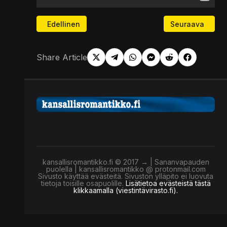
Edellinen artikkeli: Uusi EU-rahasto – mitä se tarko
Seuraava artikk
Edellinen
Seuraava
Share Article
kansallisromantikko.fi © 2017 → | Sananvapauden
puolella | kansallisromantikko @ protonmail.com
Sivusto käyttää evästeitä. Sivuston ylläpito ei luovuta
tietoja toisille osapuolille.
Lisätietoa evästeistä tästä
klikkaamalla (viestintävirasto.fi).