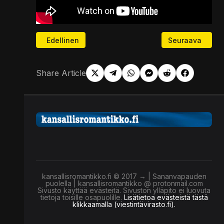
Edellinen artikkeli: Ihmiskunnan DNA-aktivaatio - S
Seuraava artikke
Edellinen
Seuraava
Share Article
kansallisromantikko.fi © 2017 → | Sananvapauden
puolella | kansallisromantikko @ protonmail.com
Sivusto käyttää evästeitä. Sivuston ylläpito ei luovuta
tietoja toisille osapuolille.
Lisätietoa evästeistä tästä
klikkaamalla (viestintävirasto.fi).