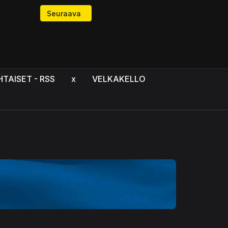
Seuraava artikkeli: Kiellettyjä ajatuksia? Onko lii
Seuraava
HTAISET - RSS
x
VELKAKELLO