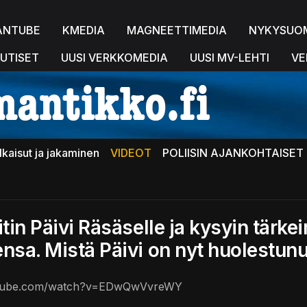
ANTUBE
KMEDIA
MAGNEETTIMEDIA
NYKYSUO
UTISET
UUSI VERKKOMEDIA
UUSI MV-LEHTI
VE
lkaisut ja jakaminen
VIDEOT
POLIISIN AJANKOHTAISET 
tin Päivi Räsäselle ja kysyin tärk
nsa. Mistä Päivi on nyt huolestunu
utube.com/watch?v=EDwQwVvreWY