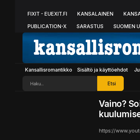
FIXIT - EUEXIT.FI
KANSALAINEN
KANS
PUBLICATION-X
SARASTUS
SUOMEN U
Kansallisromantikko
Sisältö ja käyttöehdot
Ju
Etsi
Etsi
Vaino? Soi
kuulumise
https://www.yo