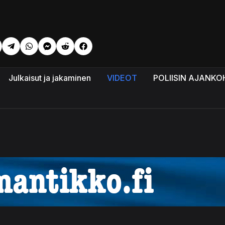
li: Vanhan testamentin ällistyttävä profetia.
Julkaisut ja jakaminen
VIDEOT
POLIISIN AJANKO