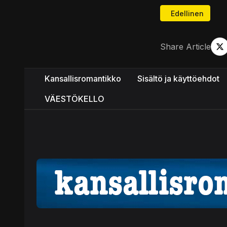
Edellinen artikke
Edellinen
Share Article
Kansallisromantikko
Sisältö ja käyttöehdot
VÄESTÖKELLO