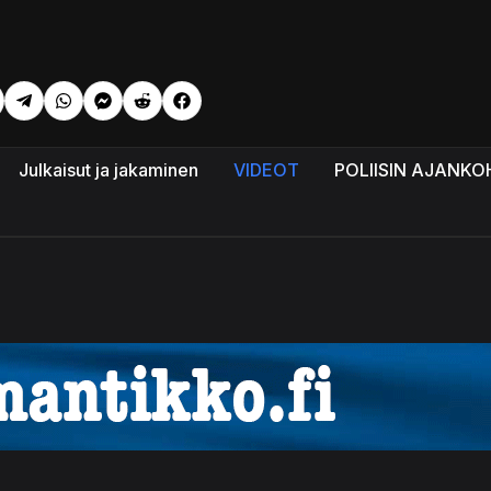
eli: Valheen maailma ja propaganda - 24 - Assosiaatio - Timo T
Julkaisut ja jakaminen
VIDEOT
POLIISIN AJANKO