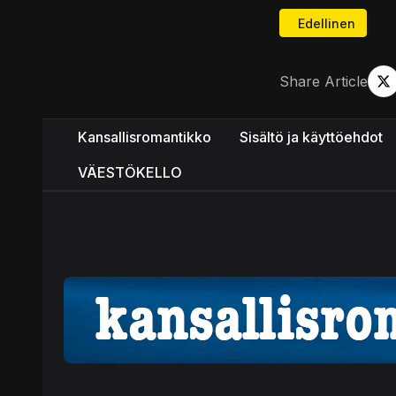
Edellinen artikk
Edellinen
Share Article
Kansallisromantikko
Sisältö ja käyttöehdot
VÄESTÖKELLO