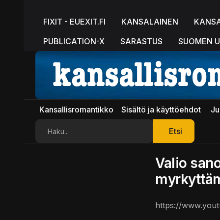
FIXIT - EUEXIT.FI
KANSALAINEN
KANS
PUBLICATION-X
SARASTUS
SUOMEN U
Kansallisromantikko
Sisältö ja käyttöehdot
Ju
Etsi
Etsi
Valio sano
myrkyttä
https://www.yo