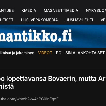
ANTUBE
KMEDIA
MAGNEETTIMEDIA
NYKYSUO
UTISET
UUSI VERKKOMEDIA
UUSI MV-LEHTI
VE
lkaisut ja jakaminen
VIDEOT
POLIISIN AJANKOHTAISET 
o lopettavansa Bovaerin, mutta Ar
mistä
utube.com/watch?v=4sPC0lnEqoE