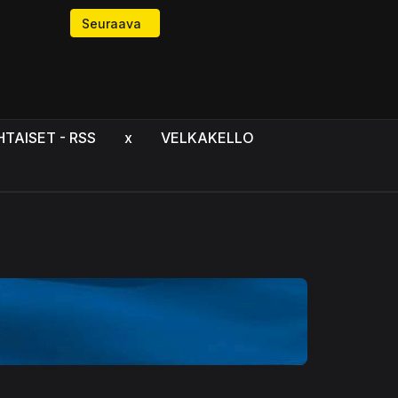
ynkkynen
Seuraava artikkeli: Myöhäisillan pohdintoja – Miel
Seuraava
HTAISET - RSS
x
VELKAKELLO