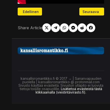
Edellinen artikkeli: Onko Trump pahuuden ruumillis
Seuraava artikke
Edellinen
Seuraava
Share Article
kansallisromantikko.fi © 2017 → | Sananvapauden
puolella | kansallisromantikko @ protonmail.com
Sivusto käyttää evästeitä. Sivuston ylläpito ei luovuta
tietoja toisille osapuolille.
Lisätietoa evästeistä tästä
klikkaamalla (viestintävirasto.fi).