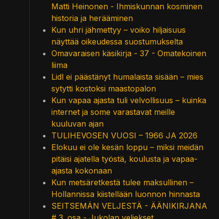
Matti Heinonen - Ihmiskunnan kosminen
historia ja herääminen
Kun uhri jähmettyy – voiko hiljaisuus
näyttää oikeudessa suostumukselta
Omavaraisen käsikirja - 37 - Omatekoinen
liima
Lidl ei päästänyt humalaista sisään – mies
sytytti kostoksi maastopalon
Kun vapaa ajasta tuli velvollisuus – kuinka
internet ja some varastavat meille
kuuluvan ajan
TULIHEVOSEN VUOSI – 1966 JA 2026
Elokuu ei ole kesän loppu – miksi meidän
pitäisi ajatella työstä, koulusta ja vapaa-
ajasta kokonaan
Kun metsäretkestä tulee maksullinen –
Hollannissa kiistellään luonnon hinnasta
SEITSEMÄN VELJESTÄ - ÄÄNIKIRJANA
# 3. osa - Jukolan veljekset