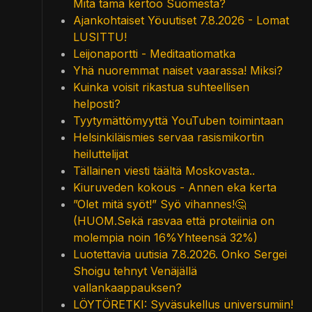
Mitä tämä kertoo Suomesta?
Ajankohtaiset Yöuutiset 7.8.2026 - Lomat
LUSITTU!
Leijonaportti - Meditaatiomatka
Yhä nuoremmat naiset vaarassa! Miksi?
Kuinka voisit rikastua suhteellisen
helposti?
Tyytymättömyyttä YouTuben toimintaan
Helsinkiläismies servaa rasismikortin
heiluttelijat
Tällainen viesti täältä Moskovasta..
Kiuruveden kokous - Annen eka kerta
”Olet mitä syöt!” Syö vihannes!🤔
(HUOM.Sekä rasvaa että proteiinia on
molempia noin 16%Yhteensä 32%)
Luotettavia uutisia 7.8.2026. Onko Sergei
Shoigu tehnyt Venäjällä
vallankaappauksen?
LÖYTÖRETKI: Syväsukellus universumiin!