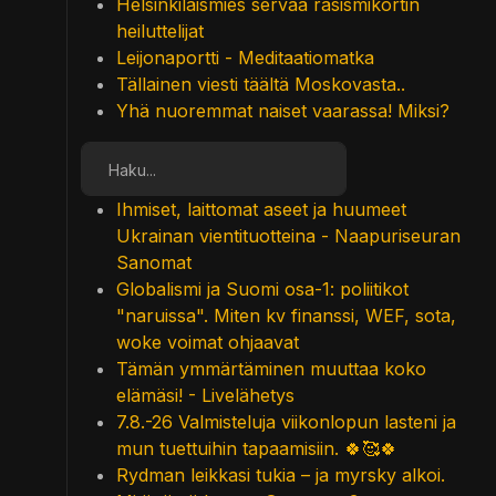
Helsinkiläismies servaa rasismikortin
heiluttelijat
Leijonaportti - Meditaatiomatka
Tällainen viesti täältä Moskovasta..
Yhä nuoremmat naiset vaarassa! Miksi?
Etsi
Ihmiset, laittomat aseet ja huumeet
Ukrainan vientituotteina - Naapuriseuran
Sanomat
Globalismi ja Suomi osa-1: poliitikot
"naruissa". Miten kv finanssi, WEF, sota,
woke voimat ohjaavat
Tämän ymmärtäminen muuttaa koko
elämäsi! - Livelähetys
7.8.-26 Valmisteluja viikonlopun lasteni ja
mun tuettuihin tapaamisiin. 🍀🥰🍀
Rydman leikkasi tukia – ja myrsky alkoi.