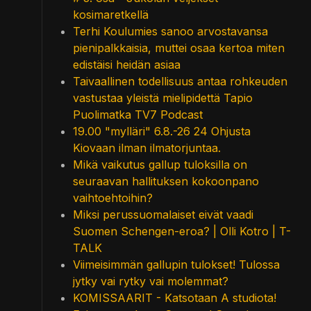
kosimaretkellä
Terhi Koulumies sanoo arvostavansa
pienipalkkaisia, muttei osaa kertoa miten
edistäisi heidän asiaa
Taivaallinen todellisuus antaa rohkeuden
vastustaa yleistä mielipidettä Tapio
Puolimatka TV7 Podcast
19.00 "mylläri" 6.8.-26 24 Ohjusta
Kiovaan ilman ilmatorjuntaa.
Mikä vaikutus gallup tuloksilla on
seuraavan hallituksen kokoonpano
vaihtoehtoihin?
Miksi perussuomalaiset eivät vaadi
Suomen Schengen-eroa? | Olli Kotro | T-
TALK
Viimeisimmän gallupin tulokset! Tulossa
jytky vai rytky vai molemmat?
KOMISSAARIT - Katsotaan A studiota!