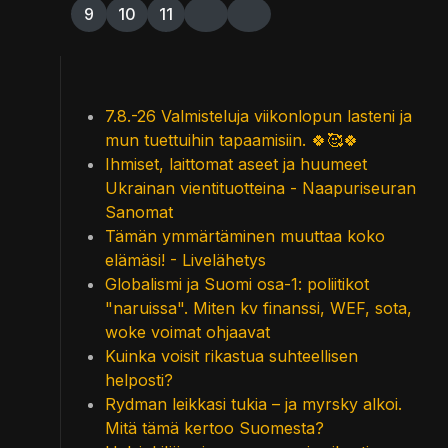
9
10
11
7.8.-26 Valmisteluja viikonlopun lasteni ja
mun tuettuihin tapaamisiin. 🍀🥰🍀
Ihmiset, laittomat aseet ja huumeet
Ukrainan vientituotteina - Naapuriseuran
Sanomat
Tämän ymmärtäminen muuttaa koko
elämäsi! - Livelähetys
Globalismi ja Suomi osa-1: poliitikot
"naruissa". Miten kv finanssi, WEF, sota,
woke voimat ohjaavat
Kuinka voisit rikastua suhteellisen
helposti?
Rydman leikkasi tukia – ja myrsky alkoi.
Mitä tämä kertoo Suomesta?