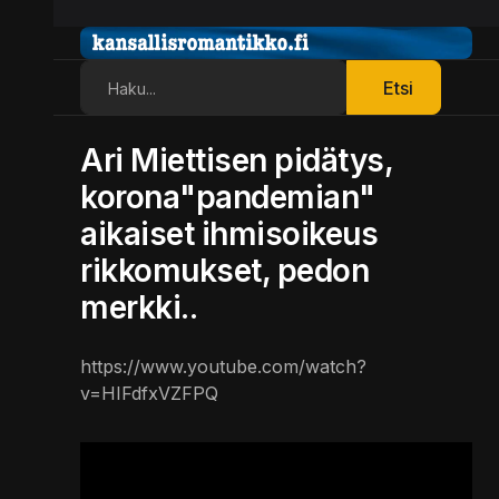
Etsi
Etsi
Ari Miettisen pidätys,
korona"pandemian"
aikaiset ihmisoikeus
rikkomukset, pedon
merkki..
https://www.youtube.com/watch?
v=HIFdfxVZFPQ