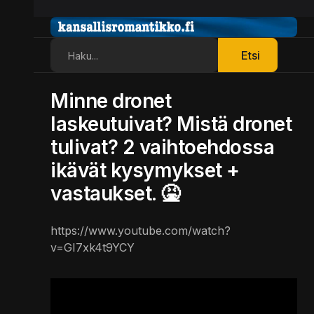
Etsi
Etsi
Minne dronet
laskeutuivat? Mistä dronet
tulivat? 2 vaihtoehdossa
ikävät kysymykset +
vastaukset. 🤮
https://www.youtube.com/watch?
v=GI7xk4t9YCY