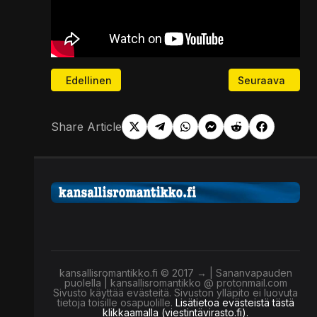
Edellinen artikkeli: Podcast 132. EU:n kielletyt sisäl
Seuraava artikke
Edellinen
Seuraava
Share Article
kansallisromantikko.fi © 2017 → | Sananvapauden
puolella | kansallisromantikko @ protonmail.com
Sivusto käyttää evästeitä. Sivuston ylläpito ei luovuta
tietoja toisille osapuolille.
Lisätietoa evästeistä tästä
klikkaamalla (viestintävirasto.fi).