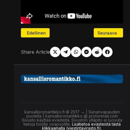
Edellinen artikkeli: Tyrnävä Show LIVE: Vapauden li
Seuraava artikke
Edellinen
Seuraava
Share Article
kansallisromantikko.fi © 2017 → | Sananvapauden
puolella | kansallisromantikko @ protonmail.com
Sivusto käyttää evästeitä. Sivuston ylläpito ei luovuta
tietoja toisille osapuolille.
Lisätietoa evästeistä tästä
klikkaamalla (viestintävirasto.fi).