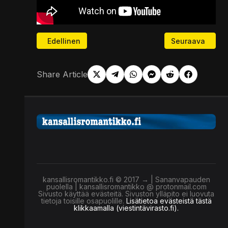
Edellinen artikkeli: Omavaraisen käsikirja - 7 - Voi
Seuraava artikk
Edellinen
Seuraava
Share Article
kansallisromantikko.fi © 2017 → | Sananvapauden
puolella | kansallisromantikko @ protonmail.com
Sivusto käyttää evästeitä. Sivuston ylläpito ei luovuta
tietoja toisille osapuolille.
Lisätietoa evästeistä tästä
klikkaamalla (viestintävirasto.fi).