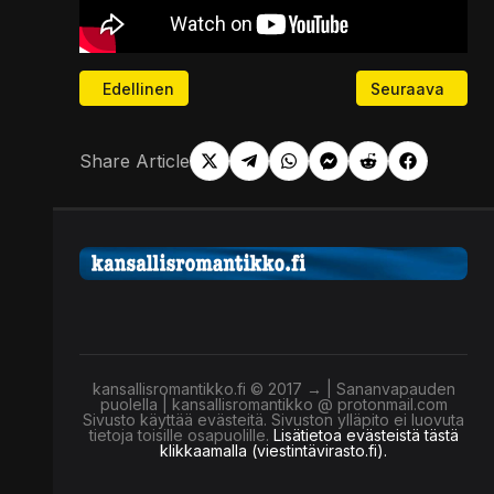
Edellinen artikkeli: Entinen CIA-agentti väittää MK 
Seuraava artikk
Edellinen
Seuraava
Share Article
kansallisromantikko.fi © 2017 → | Sananvapauden
puolella | kansallisromantikko @ protonmail.com
Sivusto käyttää evästeitä. Sivuston ylläpito ei luovuta
tietoja toisille osapuolille.
Lisätietoa evästeistä tästä
klikkaamalla (viestintävirasto.fi).