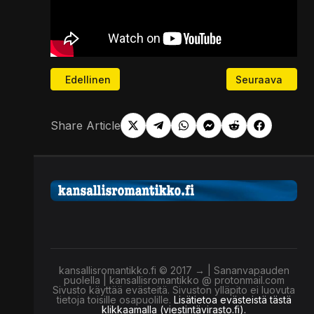
Edellinen artikkeli: Kalevalainen jäsenkorjaaja Kati
Seuraava artikk
Edellinen
Seuraava
Share Article
kansallisromantikko.fi © 2017 → | Sananvapauden
puolella | kansallisromantikko @ protonmail.com
Sivusto käyttää evästeitä. Sivuston ylläpito ei luovuta
tietoja toisille osapuolille.
Lisätietoa evästeistä tästä
klikkaamalla (viestintävirasto.fi).