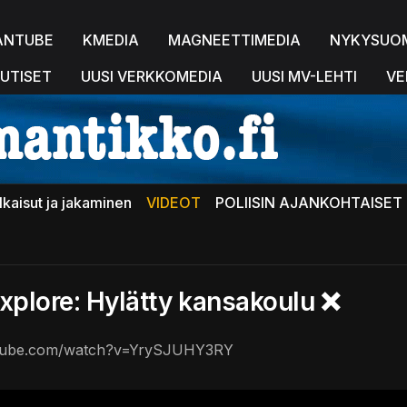
ANTUBE
KMEDIA
MAGNEETTIMEDIA
NYKYSUO
UTISET
UUSI VERKKOMEDIA
UUSI MV-LEHTI
VE
lkaisut ja jakaminen
VIDEOT
POLIISIN AJANKOHTAISET 
xplore: Hylätty kansakoulu ❌
utube.com/watch?v=YrySJUHY3RY