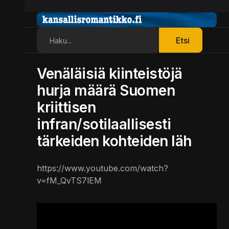
Etsi
Etsi
Venäläisiä kiinteistöjä
hurja määrä Suomen
kriittisen
infran/sotilaallisesti
tärkeiden kohteiden läh
https://www.youtube.com/watch?
v=fM_QvTS7lEM