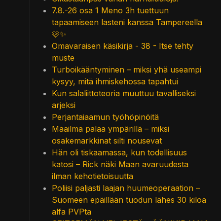
7.8.-26 osa 1 Meno 3h tuettuun
tapaamiseen lasteni kanssa Tampereella
🩷✨
Omavaraisen käsikirja - 38 - Itse tehty
muste
Turboikääntyminen – miksi yhä useampi
kysyy, mitä ihmiskehossa tapahtui
Kun salaliittoteoria muuttuu tavalliseksi
arjeksi
Perjantaiaamun työhöpinöitä
Maailma palaa ympärillä – miksi
osakemarkkinat silti nousevat
Hän oli tiskaamassa, kun todellisuus
katosi – Rick näki Maan avaruudesta
ilman kehotietoisuutta
Poliisi paljasti laajan huumeoperaation –
Suomeen epäillään tuodun lähes 30 kiloa
alfa PVPtä