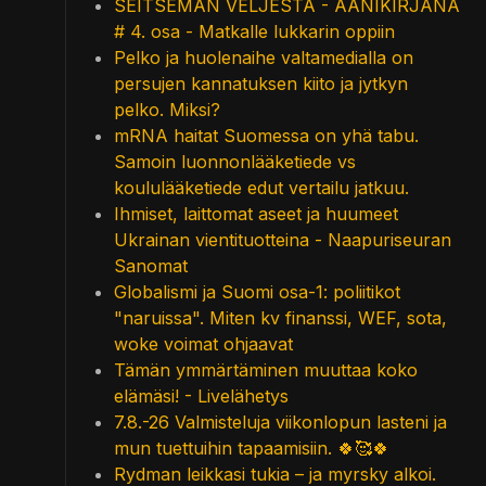
SEITSEMÄN VELJESTÄ - ÄÄNIKIRJANA
# 4. osa - Matkalle lukkarin oppiin
Pelko ja huolenaihe valtamedialla on
persujen kannatuksen kiito ja jytkyn
pelko. Miksi?
mRNA haitat Suomessa on yhä tabu.
Samoin luonnonlääketiede vs
koululääketiede edut vertailu jatkuu.
Ihmiset, laittomat aseet ja huumeet
Ukrainan vientituotteina - Naapuriseuran
Sanomat
Globalismi ja Suomi osa-1: poliitikot
"naruissa". Miten kv finanssi, WEF, sota,
woke voimat ohjaavat
Tämän ymmärtäminen muuttaa koko
elämäsi! - Livelähetys
7.8.-26 Valmisteluja viikonlopun lasteni ja
mun tuettuihin tapaamisiin. 🍀🥰🍀
Rydman leikkasi tukia – ja myrsky alkoi.