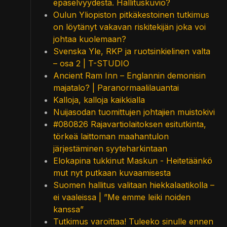
epäselvyydestä. Hallituskuvio?
Oulun Yliopiston pitkäkestoinen tutkimus
on löytänyt vakavan riskitekijän joka voi
johtaa kuolemaan?
Svenska Yle, RKP ja ruotsinkielinen valta
– osa 2 | T-STUDIO
Ancient Ram Inn – Englannin demonisin
majatalo? | Paranormaalilauantai
Kalloja, kalloja kaikkialla
Nuijasodan tuomittujen johtajien muistokivi
#080826 Rajavartiolaitoksen esitutkinta,
törkeä laittoman maahantulon
järjestäminen syyteharkintaan
Elokapina tukkinut Maskun - Heitetäänkö
mut nyt putkaan kuvaamisesta
Suomen hallitus valitaan hiekkalaatikolla –
ei vaaleissa | ”Me emme leiki noiden
kanssa”
Tutkimus varoittaa! Tuleeko sinulle ennen