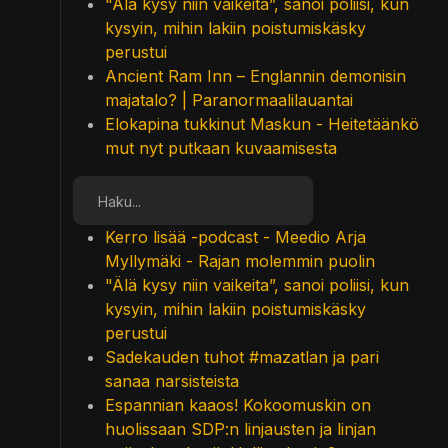
"Älä kysy niin vaikeita”, sanoi poliisi, kun
kysyin, mihin lakiin poistumiskäsky
perustui
Ancient Ram Inn – Englannin demonisin
majatalo? | Paranormaalilauantai
Elokapina tukkinut Maskun - Heitetäänkö
mut nyt putkaan kuvaamisesta
Etsi
Kerro lisää -podcast - Meedio Arja
Myllymäki - Rajan molemmin puolin
"Älä kysy niin vaikeita”, sanoi poliisi, kun
kysyin, mihin lakiin poistumiskäsky
perustui
Sadekauden tuhot #mazatlan ja pari
sanaa narsisteista
Espannian kaaos! Kokoomuskin on
huolissaan SDP:n linjausten ja linjan