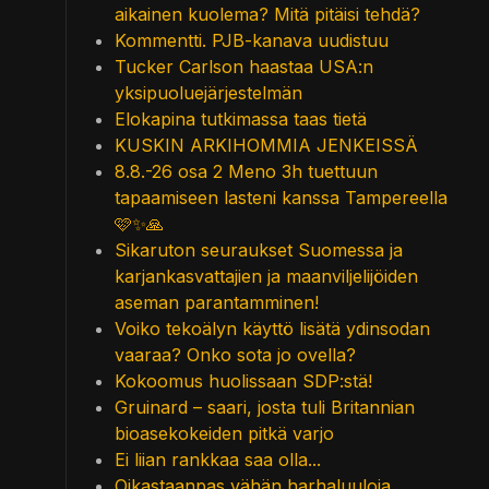
aikainen kuolema? Mitä pitäisi tehdä?
Kommentti. PJB-kanava uudistuu
Tucker Carlson haastaa USA:n
yksipuoluejärjestelmän
Elokapina tutkimassa taas tietä
KUSKIN ARKIHOMMIA JENKEISSÄ
8.8.-26 osa 2 Meno 3h tuettuun
tapaamiseen lasteni kanssa Tampereella
🩷✨🙏
Sikaruton seuraukset Suomessa ja
karjankasvattajien ja maanviljelijöiden
aseman parantamminen!
Voiko tekoälyn käyttö lisätä ydinsodan
vaaraa? Onko sota jo ovella?
Kokoomus huolissaan SDP:stä!
Gruinard – saari, josta tuli Britannian
bioasekokeiden pitkä varjo
Ei liian rankkaa saa olla...
Oikastaanpas vähän harhaluuloja.