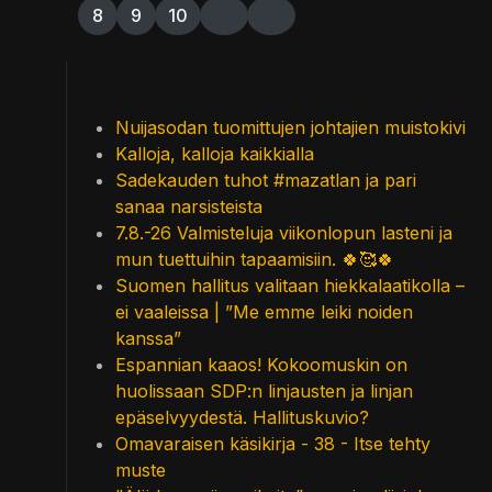
8
9
10
Nuijasodan tuomittujen johtajien muistokivi
Kalloja, kalloja kaikkialla
Sadekauden tuhot #mazatlan ja pari
sanaa narsisteista
7.8.-26 Valmisteluja viikonlopun lasteni ja
mun tuettuihin tapaamisiin. 🍀🥰🍀
Suomen hallitus valitaan hiekkalaatikolla –
ei vaaleissa | ”Me emme leiki noiden
kanssa”
Espannian kaaos! Kokoomuskin on
huolissaan SDP:n linjausten ja linjan
epäselvyydestä. Hallituskuvio?
Omavaraisen käsikirja - 38 - Itse tehty
muste